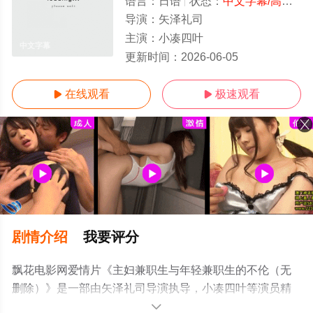
语言：
日语
状态：
中文字幕/高清
- 
导演：
矢泽礼司
主演：
小凑四叶
中文字幕
更新时间：
2026-06-05
在线观看
极速观看


剧情介绍
我要评分
飘花电影网爱情片《主妇兼职生与年轻兼职生的不伦（无
删除）》是一部由矢泽礼司导演执导，小凑四叶等演员精
彩演绎的日本电影，手机免费观看高清未删减完整版电影
