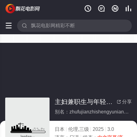






主妇兼职生与年轻兼职生的不伦（无删除）
分享

别名：zhufujianzhishengyunianqingjianzhishengdebulunwushanchu
日本
伦理,三级
2025
3.0