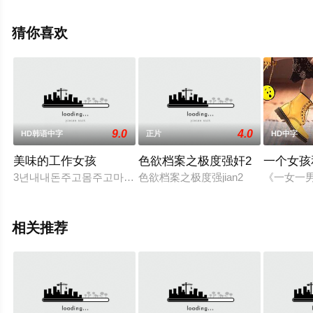
大全就上飘花影院，更多相关信息可移步至豆瓣电影、电
视猫或剧情网等平台了解。
猜你喜欢
9.0
4.0
HD韩语中字
正片
HD中字
美味的工作女孩
色欲档案之极度强奸2
一个女孩
3년내내돈주고몸주고마음줬던남자친구에게갑작스런이별통보.
色欲档案之极度强jian2
《一女一
相关推荐