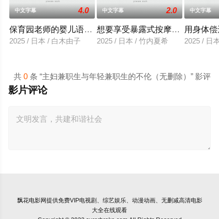
4.0
2.0
中文字幕
中文字幕
中文字幕
保育园老师的婴儿语让人超兴奋
想要享受暴露式按摩的已婚女子
用身体偿
2025 / 日本 / 白木由子
2025 / 日本 / 竹内夏希
2025 / 
共
0
条 “主妇兼职生与年轻兼职生的不伦（无删除）” 影评
影片评论
飘花电影网
提供免费VIP电视剧、综艺娱乐、动漫动画、无删减高清电影
大全在线观看