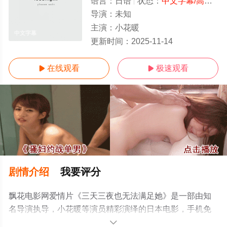
语言：
日语
状态：
中文字幕/高清
- 
导演：
未知
主演：
小花暖
中文字幕
更新时间：
2025-11-14
在线观看
极速观看


剧情介绍
我要评分
飘花电影网爱情片《三天三夜也无法满足她》是一部由知
名导演执导，小花暖等演员精彩演绎的日本电影，手机免
费观看高清未删减完整版电影大全就上飘花影院，更多相
