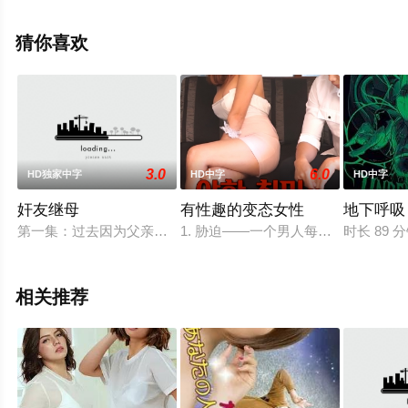
关信息可移步至豆瓣电影、电视猫或剧情网等平台了解。
猜你喜欢
3.0
6.0
HD独家中字
HD中字
HD中字
奸友继母
有性趣的变态女性
地下呼吸
第一集：过去因为父亲而有解离性障碍的美莎，终于和现在的丈
1. 胁迫——一个男人每天在她家门
时长 8
相关推荐