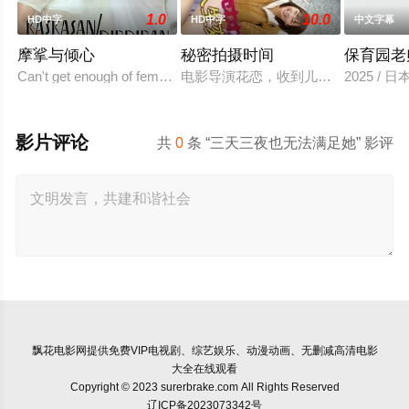
1.0
10.0
HD中字
HD中字
中文字幕
摩挲与倾心
秘密拍摄时间
保育园老
Can't get enough of female to female action in "Kiss/Kiss"
电影导演花恋，收到儿时玩伴兼名导
2025 / 
影片评论
共
0
条 “三天三夜也无法满足她” 影评
飘花电影网
提供免费VIP电视剧、综艺娱乐、动漫动画、无删减高清电影
大全在线观看
Copyright © 2023 surerbrake.com All Rights Reserved
辽ICP备2023073342号