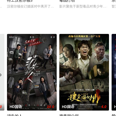
特工汉密尔顿3
毒战行动
宗
受害者的老友，前往法国土伦军事基地展开调查。他与克里斯汀伪装身份，深入
纳太空项目的间谍行为，同时发现有人从瑞典窃取秘密武器材料。他被调至布
汉密尔顿在订婚派对中离开了未婚妻，但他内心仍然渴望过正常生活。一
影片聚焦于新型毒品对青少年的危害
暂
.0
HD国语
10.0
HD国语
4.0
消失的人
搜查瑠公圳
禁