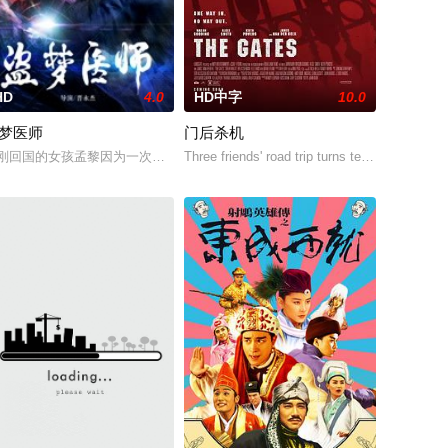
HD
4.0
HD中字
10.0
梦医师
门后杀机
全部给土匪
伽选夫比赛的途中，被恨嫁的大家姐（应采儿）
团体的手中，而这一晚她被要当作献给恶魔的祭品
通览建团百年的历史区间，展现出不同年代、不同地域背景下的青春脉动。影片
刚回国的女孩孟黎因为一次惊吓过度造成精神混乱，整个人变得呆滞，为此母
Three friends' road trip turns terrifying when