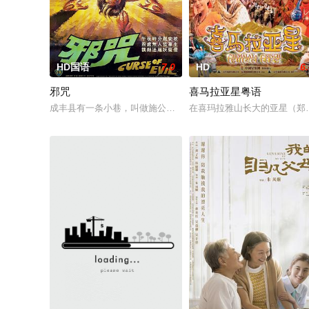
HD国语
7.0
HD
6
邪咒
喜马拉亚星粤语
成丰县有一条小巷，叫做施公径。巷子里有一间古旧的大屋，住
在喜玛拉雅山长大的亚星（郑