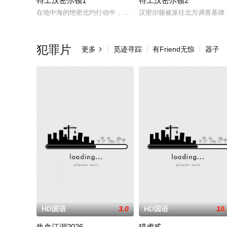
特工汉密尔顿1
特工汉密尔顿2
在地中海的绝密北约行动中，瑞典攻击潜水员遇害。汉密尔顿，
汉密尔顿被派往北方调查基律
犯罪片
更多
觅迹寻踪
有Friend无惊
器子

HD国语
3.0
HD国语
10
热血江湖2026
猎虎贰