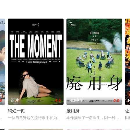
.0
正片
4.0
HD中字
5.0
绚烂一刻
废用身
让
多年轻人一样，自以为是，敏感错弱，没有被认可的才华。他们来自不同的地方
生活的冲绳。与母亲朱音、妹妹舞一起生活的照屋踊，憧憬舞蹈学校的丽莎，
一位冉冉升起的流行歌手在为她的巡回演唱会首秀做准备的同时，努力应
本作描绘了一名医生，因一种围绕“废
因