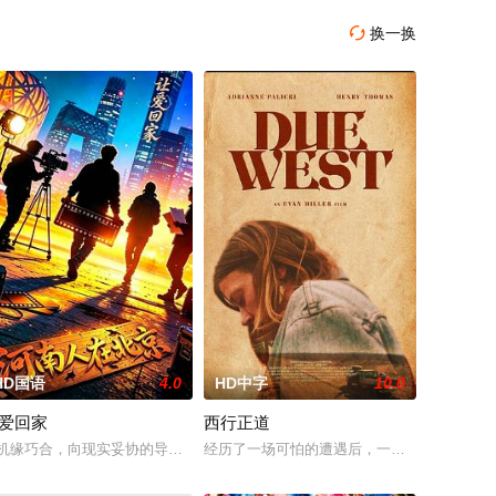
换一换

HD国语
4.0
HD中字
10.0
爱回家
西行正道
，却有一个
开始了舞蹈生涯。朱音为了支撑家数在酒吧工作
对名利和行业压力的复杂压力，揭示了地下文化向主流成功的转变。
用身”——因瘫痪等原因已无恢复可能的四肢——的治疗方法，而一步步踏入在
机缘巧合，向现实妥协的导演朱达仁萌生拍一部《河南人在北京》电影的念头，
经历了一场可怕的遭遇后，一位小镇女子向疏