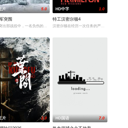
正片
5.0
HD中字
1.0
军突围
特工汉密尔顿4
入其中，不
父亲做移植手术；搭档李国荣遭杀猪盘骗光积
临危受命，精英队长陈梓静（于文文 饰）率队员金凤（卢靖姗 饰）、齐燕（
守护单亲母女小茜和依依，被迫出手击杀黑帮一伙而暴露身份。幕后黑手向爷派
突出部战役中，一名负伤的美军士兵被困在饱受战火摧残的比利时敌后，他凭
汉密尔顿在经历一次任务的严重后果后，陷入
正片
2.0
HD国语
7.0