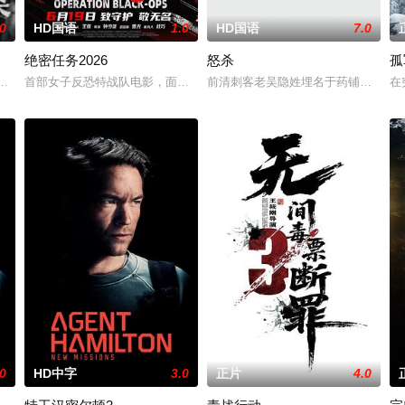
.0
HD国语
1.0
HD国语
7.0
绝密任务2026
怒杀
孤
他一个消息，刚刚继任北疆镇海王的薛世明遭刺客暗杀，大康名医李长生父子卷
生存绝境的底层小人物，因一场劫案命运交织。押款员唐月玲急需巨款为心脏病
首部女子反恐特战队电影，面对恐怖主义恶势力，“最飒女子反恐特战队”
前清刺客老吴隐姓埋名于药铺，却为
在
.0
HD中字
3.0
正片
4.0