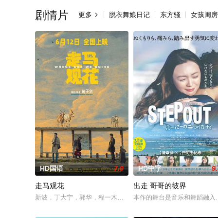
剧情片
更多
脱衣舞娘日记
东方骚
女孩闺房

HD国语
7.0
HD中字
9
走马观花
出走 哥哥的彼界
新波，丁大宁，郭华，程一木他们毕业于同一所大学。他们和很
本作的舞台是音乐和舞蹈融入