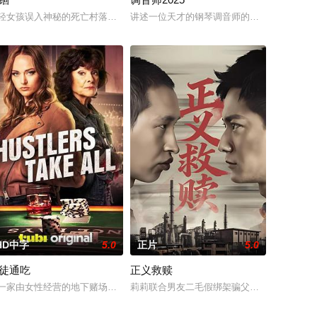
子风十分迷
刚凭现场足迹与痕迹精准锁凶，追凶途中接
，独居女孩林雨彤（刘浩存 饰）在熟睡中被人侵犯；赌鬼租客严午（邱泽 饰
大案”改编。刑警赵子午（朱轩洋 饰）与记者张秀秀（吴卓源 饰）在得知女尸案
轻女孩误入神秘的死亡村落，百年禁忌之地，发生一系列离奇事件，乱葬野坟
讲述一位天才的钢琴调音师的故事，当他发现
HD中字
5.0
正片
5.0
徒通吃
正义救赎
之子被杀，敌对帮派磨刀霍霍，他们的老板也急
亲。身为警察的史黛芬妮，负责的却是警察暴力与失职案件调查。2018年，
一家由女性经营的地下赌场招募了一位才华横溢的年轻商科毕业生时，赌场最
莉莉联合男友二毛假绑架骗父王总200万，