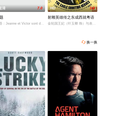
超清
7.0
HD
3.0
题
射雕英雄传之东成西就粤语
姻阴谋，用
 饰）。乖巧懂事的她从小便成为父母的“
被美国中央情报局误认为与一起绑架有关，而且被控制了思想的犯罪分子被认
寒，其父猜叔（董骠 饰）靠在榕树头卖唱养活天翔以及年幼的一子一女，天翔
：Jeanne et Victor sont deux jeunes Parisiens de retour de vacances
金轮国王妃（叶玉卿 饰）与表哥欧阳锋（梁
换一换
