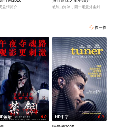
师叶问2026
热血篮球之永不放弃
追查案件背
鲁塞尔担任国防部长保镖，而叛乱分子计划在欧
名科学家被绑架，重要信息面临泄露风险。汉密尔顿决定返回未婚妻身边，并
，对社会秩序的破坏为主题，旨在通过电影让观众意识到毒品的可怕，着重塑造
无剧情简介
教练白海冰，因一场意外尘封篮球梦。为完成
换一换

HD国语
9.0
HD中字
6.0
锢
调音师2025