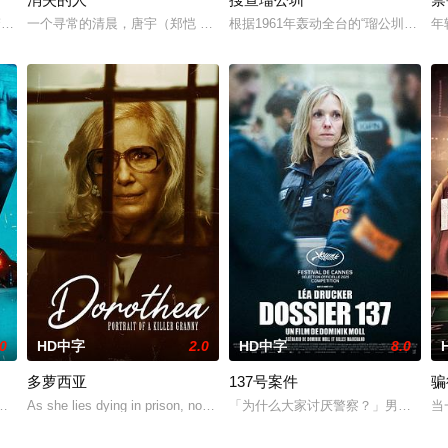
到大城市寻找自己的一处立足之地。在这样一个充满快节奏、充满利益的城市，
假交警截停铜矿押运车，炸药破箱、两命陨灭，悍匪携枪遁入茫茫戈壁。刑警杨志
一个寻常的清晨，唐宇（郑恺 饰）的儿子在楼梯间凭空消失；隔壁单元里
根据1961年轰动全台的“瑠公圳分尸
年
.0
HD中字
2.0
HD中字
8.0
多萝西亚
137号案件
骗
，不惜付出生命的代价，只为让阳光普照大地，还我一江清水。
弟里奇与丹尼的一场常规毒品交易意外失控，卷入黑帮火并的漩涡。随着毒枭
As she lies dying in prison, notorious serial killer Dorothea Puente
「为什么大家讨厌警察？」男孩询问母
当