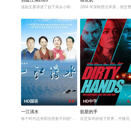
该剧主要讲述了赵子风从小和爷爷在乡下习武，长大后从乡野来
2004 年深秋西北草原，
HD国语
9.0
HD中字
6
一江清水
肮脏的手
每个时代总有阳光照射不到的“黑暗”可是，总有些人在坚持不懈
在芝加哥的地下世界，丹顿兄