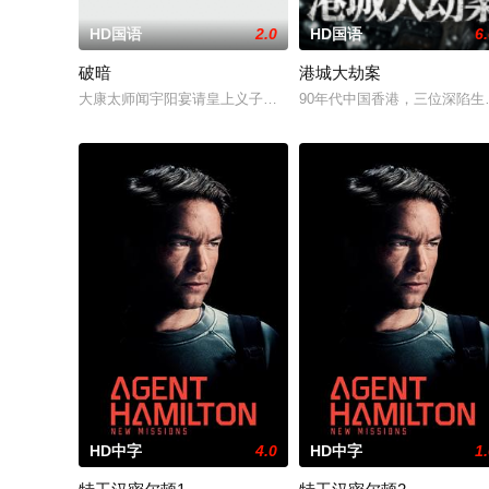
HD国语
2.0
HD国语
6
破暗
港城大劫案
大康太师闻宇阳宴请皇上义子神策府神威将军冷啸天，席间告知
90年代中国香港，三位深陷
HD中字
4.0
HD中字
1