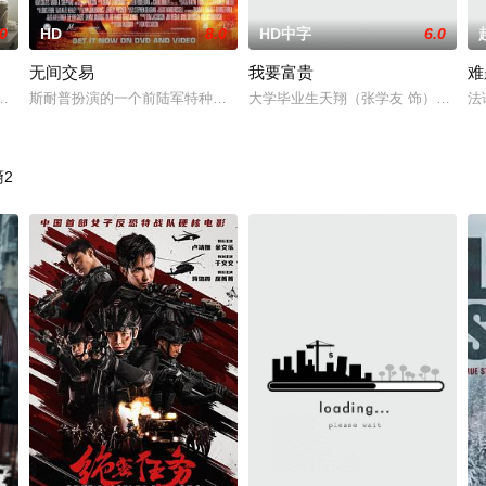
.0
HD
8.0
HD中字
6.0
无间交易
我要富贵
难
联姻，却不想皇帝年幼，不懂情事，罢手拒绝。原本楼兰兄妹二人这次想通过联
欣（吴千语 饰），却有一对失明父母：甘笑红（惠英红 饰）、朱国强（吴岱融
斯耐普扮演的一个前陆军特种部队的军人，在遭到政府官员的误会之后，
大学毕业生天翔（张学友 饰）出身贫
法语
2