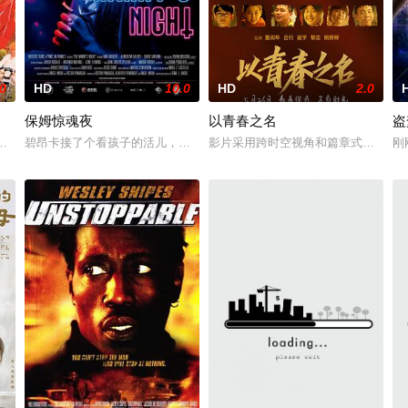
.0
HD
10.0
HD
2.0
保姆惊魂夜
以青春之名
盗
的是施家后人。他们本来是当地的首富，不幸在二十年前发生惨剧，一家十三口
中基）练有一身瑜伽好功夫，某日奉父母之命下山参加印度西施家族举办的瑜
碧昂卡接了个看孩子的活儿，但是很快她就发现自己落入了一群线上邪教
影片采用跨时空视角和篇章式结构，
刚