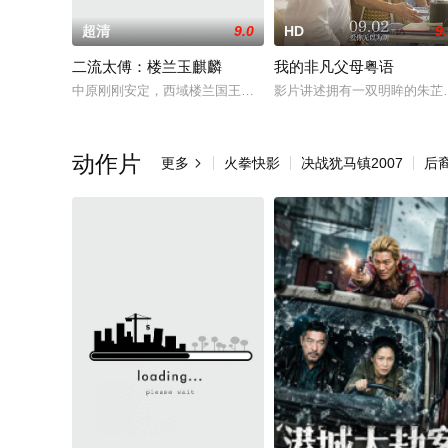
超清
9.0
HD
9
二流太傅：楼兰玉麒麟
我的非凡父母粤语
中原刚刚安定，西域楼兰国王子月下璃和公主魅笙前往中原请求
影片讲述拥有一双明眸的朱芷
动作片
更多
火拳快影
决战犹马镇2007
后裔
