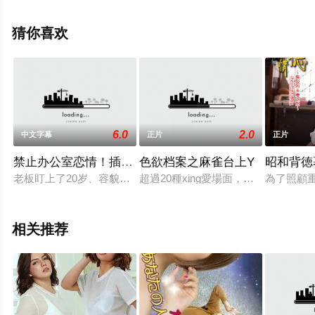
免费观看高清未删减完整版电影大全就上飘花影院，更多
相关信息可移步至豆瓣电影、电视猫或剧情网等平台了
猜你喜欢
解。
6.0
2.0
中文字幕
正片
正片
禁止办公室恋情！插入是允许的
色欲档案之麻雀台上Y
昭和背徳
老板盯上了20岁、容貌清秀的新员工浅井玲奈，想勾引她并与她
超過20種xing愛場面，絕對值得珍
為了照顧
相关推荐