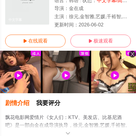
语言：
韩语
状态：
中文字幕/高清
- 
导演：
金在成
主演：
徐元,金智雅,艺媛,千裕智,闵度允,相宇,姜民宇,海一
中文字幕
更新时间：
2026-06-02
在线观看
极速观看


剧情介绍
我要评分
飘花电影网爱情片《女人们：KTV、美发店、比基尼酒
吧》是一部由金在成导演执导，徐元,金智雅,艺媛,千裕智,
闵度允,相宇,姜民宇,海一等演员精彩演绎的韩国电影，手机
