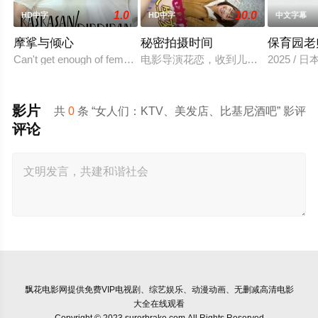
1.0
10.0
HD中字
HD中字
中文字幕
摩挲与倾心
秘密拍摄时间
保育园老
Can't get enough of female to female action in "Kiss/Kiss"
电影导演花恋，收到儿时玩伴兼名导
2025 / 
影片
共
0
条 “女人们：KTV、美发店、比基尼酒吧” 影评
评论
飘花电影网
提供免费VIP电视剧、综艺娱乐、动漫动画、无删减高清电影
大全在线观看
Copyright © 2023 surerbrake.com All Rights Reserved