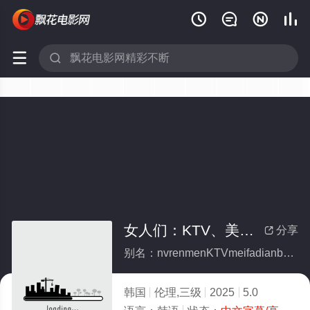






女人们：KTV、美发店、比基尼酒吧
分享

别名：nvrenmenKTVmeifadianbijinijiuba
韩国
伦理,三级
2025
5.0