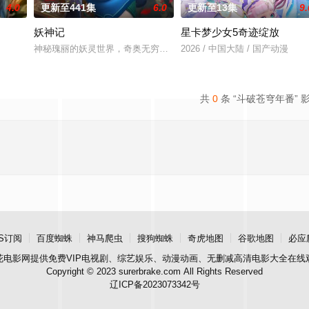
4.0
更新至441集
6.0
更新至13集
9.
妖神记
星卡梦少女5奇迹绽放
经典、结合潮流、呈现崭新的花仙子世界。
神秘瑰丽的妖灵世界，奇奥无穷的时空妖灵之书，聂离追寻着世界真
2026 / 中国大陆 / 国产动漫
共
0
条 “斗破苍穹年番” 
S订阅
百度蜘蛛
神马爬虫
搜狗蜘蛛
奇虎地图
谷歌地图
必应
花电影网
提供免费VIP电视剧、综艺娱乐、动漫动画、无删减高清电影大全在线
Copyright © 2023 surerbrake.com All Rights Reserved
辽ICP备2023073342号