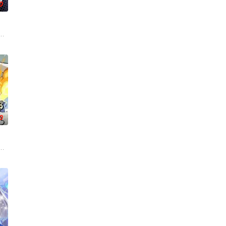
0
。残酷末世之下，人如刍狗，少年许青为生存狠
门参加入门考核，最终被墨大夫收入门下。墨大夫一开始对韩立悉心培养、传授
谷雨街后巷。 无论城市的角落，还是繁星坠落的荒漠， 穿过现实的迷宫，欢迎
的绝技
0
辕门宗主岳
命的草头神欺压百姓，反抗犯下弑神之罪，又出
事件对策部”的负责人。面对星锑、兔毛手袋等一众行事乖张、性格跳脱的怪咖
库斯在一场乌龙中意外成为了“神秘学事件对策部”的负责人。面对星锑、兔毛