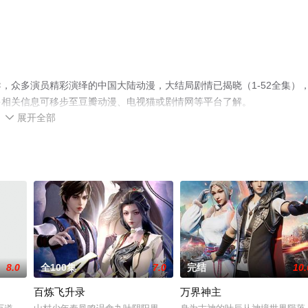
，众多演员精彩演绎的中国大陆动漫，大结局剧情已揭晓（1-52全集）
多相关信息可移步至豆瓣动漫、电视猫或剧情网等平台了解。
展开全部

8.0
全100集
7.0
完结
10.
百炼飞升录
万界神主