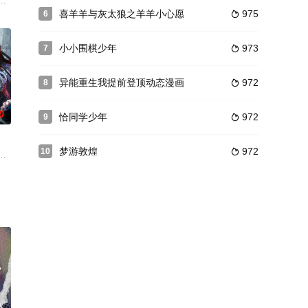
悟道种，在东唐桂州遭遇烈阳宗和龙凤宫两大强
、护正道！秦凤鸣凭借极高的天赋和不懈的坚守，只身闯荡荆棘密布的修仙界，
到了苍蓝世界，这里百州千国林立，豪强争霸，叶辰在这个苍蓝世界呆了数百
喜羊羊与灰太狼之羊羊小心愿
975
6

小小围棋少年
973
7

异能重生我提前登顶动态漫画
972
8

0
恰同学少年
972
9

梦游敦煌
972
10

装赘婿，扮
世界。于是，在我们所身处的虚拟空间之外，
成为游戏NPC。然而，他一想到玩家们常常违背游戏规则，欺负游戏里的NPC
仙侠故事，讲述的是玄魔两道之间已经持续了数千年的纷争。因两道的决战接