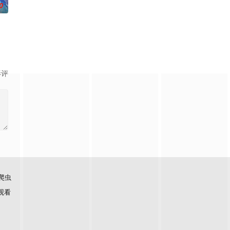
0
相。美丽温柔的叶紫芸、倔强高傲的肖凝儿，面对两位女神的青睐，他该如何抉
影评
爬虫
观看