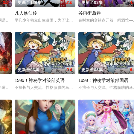
3.0
更新至186集
2.0
更新至03集
4.
凡人修仙传
谷雨街后巷
阴是古往今来的过客。残面张开诡异之眼，所视之处生灵涂炭，化为永恒的禁区
平凡少年韩立出生贫困，为了让家人过上更好的生活，自愿前去七玄
在时空的交错点开着一间酒馆——
生凋敝。穿越成国足替补的林锋绑定“球星技能复刻”系统，可复制众多传奇球星
3.0
更新至03集
2.0
更新至03集
6.
1999！神秘学对策部英语
1999！神秘学对策部国语
溪沙、赤霞峰、风吟山庄、无尘岛、轩辕门五大宗门共同守护，仙道昌盛。可轩
当道。又值幽界入侵，人、幽两界势力荼毒人间，捕蛇者许应因看不惯为幽界卖
不擅长与人交流、性格腼腆的马库斯在一场乌龙中意外成为了“神秘学
不擅长与人交流、性格腼腆的马