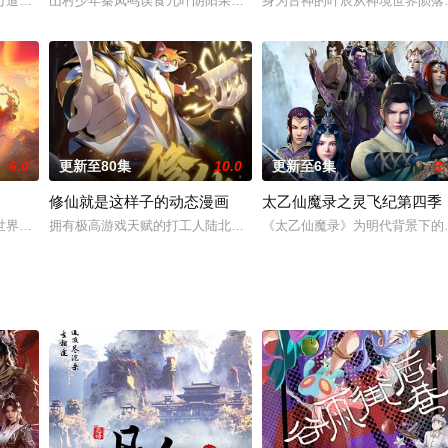
万道主宰》，讲述了热血少年修仙逆袭的故事。凌霄18岁被威俊天找麻烦觉醒
山村少年秦凤鸣误食九叶阴阳果，由此踏入修真路，炼神器、集法宝
身为古神的叶辰从神境世界陨落
6.0
更新至80集
10.0
更新至6集
3.
修仙就是这样子的动态漫画
太乙仙魔录之灵飞纪第四季
亲人，女友避之不及，纷纷离他而去。经过五年的金戈铁马江北辰荣耀归来！伪
世界其实不是真实世界，而是古代神祉女娲用法器“山河社稷图”创造出来的幻想
拥有极高游戏天赋的打工人陆北，魂穿当下最热门游戏“九州世界”中，
《太乙仙魔录》为明代背景下的