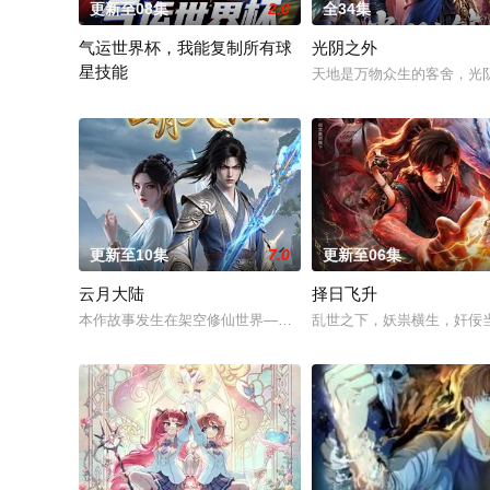
更新至08集
2.0
全34集
气运世界杯，我能复制所有球
光阴之外
星技能
天地是万物众生的客舍，光
平行世界，足球胜负直接绑定国运。Z国连年战败，国运衰微，民
更新至10集
7.0
更新至06集
云月大陆
择日飞升
本作故事发生在架空修仙世界——云月大陆。大陆鼎盛时期由浣
乱世之下，妖祟横生，奸佞