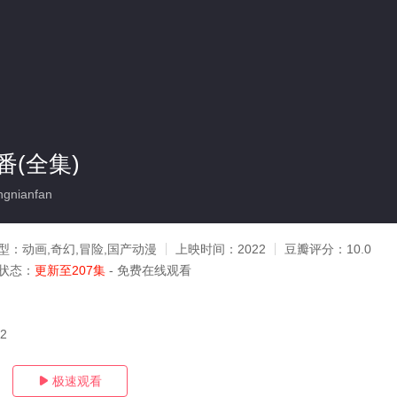
(全集)
gnianfan
型：
动画,奇幻,冒险,国产动漫
上映时间：
2022
豆瓣评分：
10.0
状态：
更新至207集
- 免费在线观看
12
极速观看
