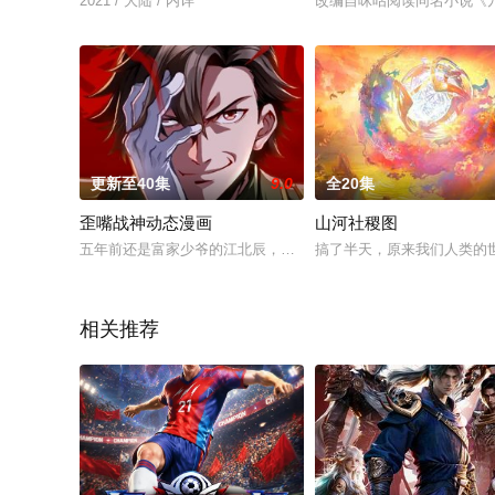
2021 / 大陆 / 内详
改编自咪咕阅读同名小说《
更新至40集
9.0
全20集
歪嘴战神动态漫画
山河社稷图
五年前还是富家少爷的江北辰，因为一场阴谋，家里一朝落败。
搞了半天，原来我们人类的
相关推荐