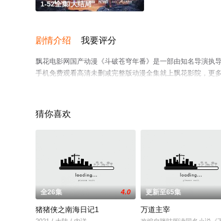
1-52全集/大结局
剧情介绍
我要评分
飘花电影网国产动漫《斗破苍穹年番》是一部由知名导演执导
手机免费观看高清未删减完整版动漫全集就上飘花影院，更
猜你喜欢
全26集
4.0
更新至65集
猪猪侠之南海日记1
万道主宰