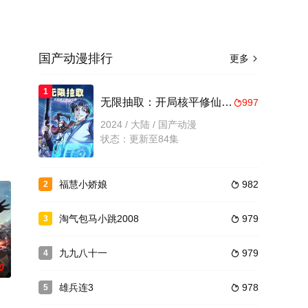
国产动漫排行
更多

，
1
无限抽取：开局核平修仙世界动态漫画
997

2024 / 大陆 / 国产动漫
状态：更新至84集
福慧小娇娘
982
2

淘气包马小跳2008
979
3

九九八十一
979
4

0
雄兵连3
978
5
