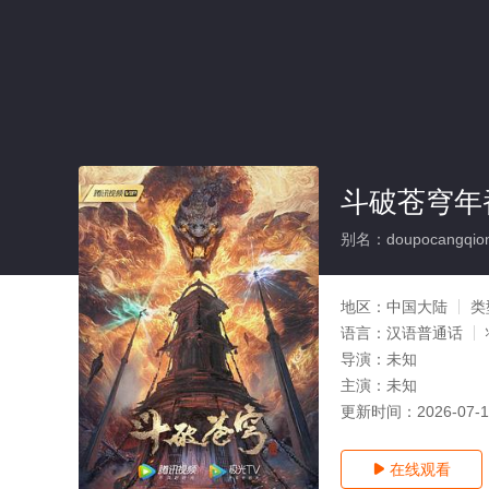
斗破苍穹年番
别名：doupocangqion
地区：
中国大陆
类
语言：
汉语普通话
导演：
未知
主演：
未知
更新时间：
2026-07-
在线观看
