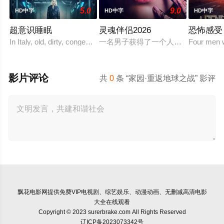
5.0
9.0
HD中字
HD中字
HD中字
超意识睡眠
灵魂伴侣2026
恐怖感受
In Italy, old, dirty, congested prisons full of violence and abuse a
一名男子获得了一个人工智能机器人
Four men wo
影片评论
共
0
条 “家园·重返地球之战” 影评
飘花电影网
提供免费VIP电视剧、综艺娱乐、动漫动画、无删减高清电影
大全在线观看
Copyright © 2023 surerbrake.com All Rights Reserved
辽ICP备2023073342号