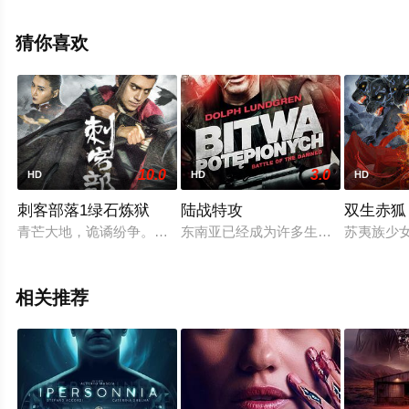
影大全就上飘花影院，更多相关信息可移步至豆瓣电影、
电视猫或剧情网等平台了解。
猜你喜欢
10.0
3.0
HD
HD
HD
刺客部落1绿石炼狱
陆战特攻
双生赤狐
青芒大地，诡谲纷争。共主的七王子，于蓝氏城失踪，刺客无影被
东南亚已经成为许多生物工程技术公
苏夷族少
相关推荐