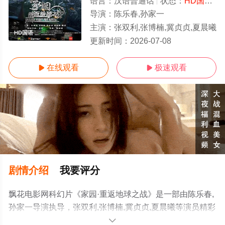
语言：
汉语普通话
状态：
HD国语/高清
导演：
陈乐春,孙家一
主演：
张双利,张博楠,冀贞贞,夏晨曦
HD国语
更新时间：
2026-07-08
在线观看
极速观看


剧情介绍
我要评分
飘花电影网科幻片《家园·重返地球之战》是一部由陈乐春,
孙家一导演执导，张双利,张博楠,冀贞贞,夏晨曦等演员精彩
演绎的中国大陆电影，手机免费观看高清未删减完整版电
