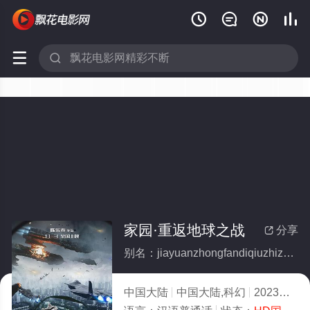






家园·重返地球之战
分享

别名：jiayuanzhongfandiqiuzhizhan
中国大陆
中国大陆,科幻
2023
6.0