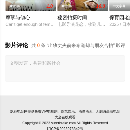
1.0
10.0
HD中字
HD中字
中文字幕
摩挲与倾心
秘密拍摄时间
保育园老
Can't get enough of female to female action in "Kiss/Kiss"
电影导演花恋，收到儿时玩伴兼名导
2025 / 
影片评论
共
0
条 “出轨丈夫前来布道却与朋友合拍” 影评
飘花电影网
提供免费VIP电视剧、综艺娱乐、动漫动画、无删减高清电影
大全在线观看
Copyright © 2023 surerbrake.com All Rights Reserved
辽ICP备2023073342号