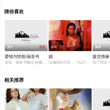
全就上飘花影院，更多相关信息可移步至豆瓣电影、电视
猫或剧情网等平台了解。
猜你喜欢
9.0
2.0
正片
正片
超清
爱情与愤怒/福音书
娼
援交情缘
别名：福音书看点:拍摄于越战期间，通过5段不同的故事表达出
汉城的红灯区，一位17岁的少女被
为了写出
相关推荐