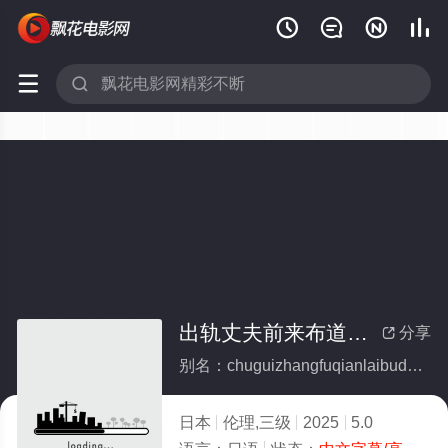






出轨丈夫前来布道却与朋友合拍
分享

别名：chuguizhangfuqianlaibudaoqueyupengyouhepai
日本
伦理,三级
2025
5.0