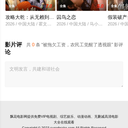
7.0
5.0
全集
全集
全集
攻略大乾：从无赖到霸主
囚鸟之恋
假装破产
2026 / 中国大陆 / 霍文琦＆陈洁蕾
2026 / 中国大陆 / 马小宇&兰岚
2026 /
影片评
共
0
条 “被拖欠工资，农民工觉醒了透视眼” 影评
论
飘花电影网
提供免费VIP电视剧、综艺娱乐、动漫动画、无删减高清电影
大全在线观看
Copyright © 2023 surerbrake.com All Rights Reserved