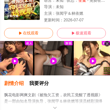
语言：
未知
状态：
全集
- 免费在线观看
导演：
未知
主演：
张闻宇＆林依燃
全集/全集
更新时间：
2026-07-07
在线观看
极速观看


剧情介绍
我要评分
飘花电影网爽文剧《被拖欠工资，农民工觉醒了透视眼》
是一部由知名导演执导，张闻宇＆林依燃等演员精彩演绎
的中国大陆电视剧，大结局剧情已揭晓（全集），手机免
