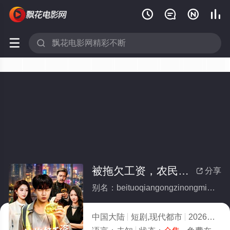






被拖欠工资，农民工觉醒了透视眼(全集)
分享

别名：beituoqiangongzinongmingongjuexingliaotoushiyan
中国大陆
短剧,现代都市
2026
8.0