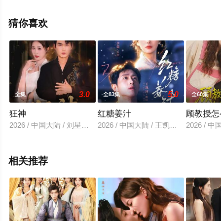
费观看高清未删减完整版电视剧全集就上飘花影院，更多
相关信息可移步至豆瓣电视剧、电视猫或剧情网等平台了
猜你喜欢
解。
3.0
5.0
全集
全83集
全60集
狂神
红糖姜汁
顾教授怎
2026 / 中国大陆 / 刘星辰&周朕&史玥匀
2026 / 中国大陆 / 王凯沐＆余茵
2026 /
相关推荐