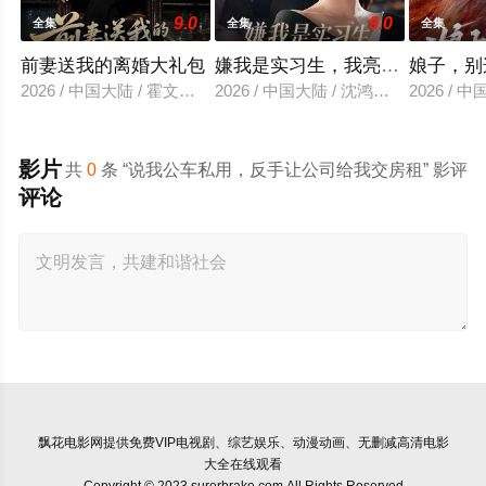
9.0
9.0
全集
全集
全集
前妻送我的离婚大礼包
嫌我是实习生，我亮出老板身份
娘子，别
2026 / 中国大陆 / 霍文琦＆雷小米
2026 / 中国大陆 / 沈鸿运＆刘亚倩
2026 / 
影片
共
0
条 “说我公车私用，反手让公司给我交房租” 影评
评论
飘花电影网
提供免费VIP电视剧、综艺娱乐、动漫动画、无删减高清电影
大全在线观看
Copyright © 2023 surerbrake.com All Rights Reserved