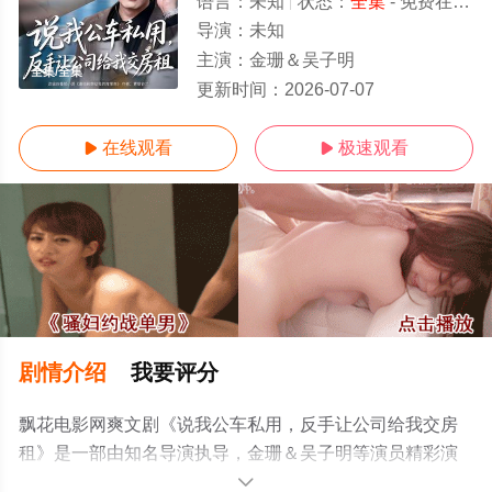
语言：
未知
状态：
全集
- 免费在线观看
导演：
未知
主演：
金珊＆吴子明
全集/全集
更新时间：
2026-07-07
在线观看
极速观看


剧情介绍
我要评分
飘花电影网爽文剧《说我公车私用，反手让公司给我交房
租》是一部由知名导演执导，金珊＆吴子明等演员精彩演
绎的中国大陆电视剧，大结局剧情已揭晓（全集），手机
