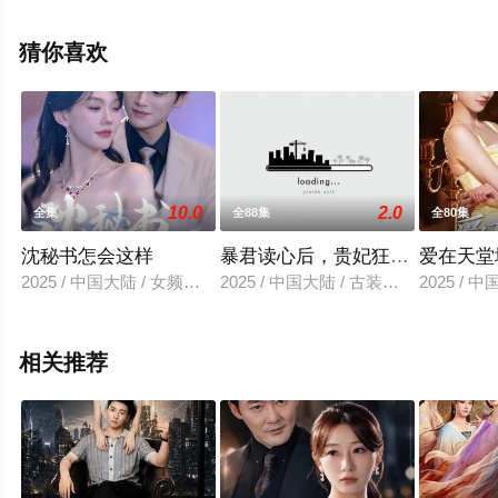
免费观看高清未删减完整版电视剧全集就上飘花影院，更
多相关信息可移步至豆瓣电视剧、电视猫或剧情网等平台
猜你喜欢
了解。
10.0
2.0
全集
全88集
全80集
沈秘书怎会这样
暴君读心后，贵妃狂开人设盲盒
爱在天堂
2025 / 中国大陆 / 女频恋爱
2025 / 中国大陆 / 古装仙侠
2025 / 
相关推荐