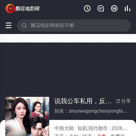






说我公车私用，反手让公司给我交房租(全集)
分享

别名：shuowogongchesiyongfanshouranggongsigeiwojiaofangzu
中国大陆
短剧,现代都市
2026
8.0