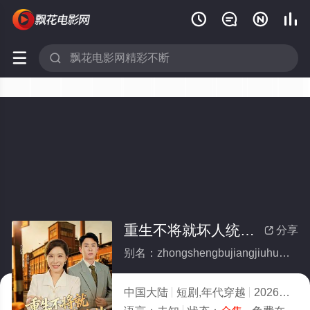






重生不将就坏人统统靠边站(全集)
分享

别名：zhongshengbujiangjiuhuairentongtongkaobianzhan
中国大陆
短剧,年代穿越
2026
8.0