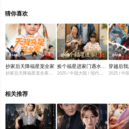
高清未删减完整版电视剧全集就上飘花影院，更多相关信
息可移步至豆瓣电视剧、电视猫或剧情网等平台了解。
猜你喜欢
9.0
5.0
全64集
全50集
全60集
抄家后天降福星宠全家
捡个福星进家门遇水则发
穿越后我
抄家后天降福星宠全家＆侯府锦鲤要逆天
2025 / 中国大陆 / 现代都市
2025 / 
相关推荐