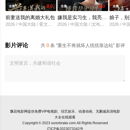
9.0
9.0
全集
全集
全集
前妻送我的离婚大礼包
嫌我是实习生，我亮出老板身份
娘子，别
2026 / 中国大陆 / 霍文琦＆雷小米
2026 / 中国大陆 / 沈鸿运＆刘亚倩
2026 / 
影片评论
共
0
条 “重生不将就坏人统统靠边站” 影评
飘花电影网
提供免费VIP电视剧、综艺娱乐、动漫动画、无删减高清电影
大全在线观看
Copyright © 2023 surerbrake.com All Rights Reserved
辽ICP备2023073342号