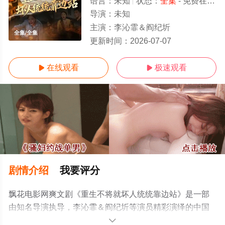
语言：
未知
状态：
全集
- 免费在线观看
导演：
未知
主演：
李沁霏＆阎纪圻
全集/全集
更新时间：
2026-07-07
在线观看
极速观看


剧情介绍
我要评分
飘花电影网爽文剧《重生不将就坏人统统靠边站》是一部
由知名导演执导，李沁霏＆阎纪圻等演员精彩演绎的中国
大陆电视剧，大结局剧情已揭晓（全集），手机免费观看
