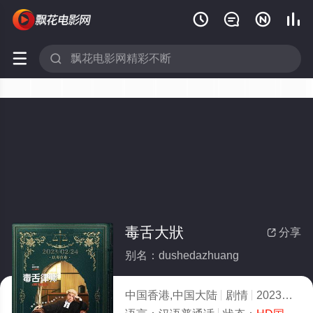






毒舌大狀
分享

别名：dushedazhuang
中国香港,中国大陆
剧情
2023
1.0