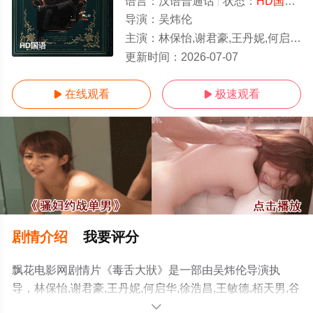
语言：
汉语普通话
状态：
HD国语/高清
导演：
吴炜伦
主演：
林保怡,谢君豪,王丹妮,何启华,徐浩昌,王敏德,栢天男,谷德昭,廖子妤,周志辉,黄子华,陈郁宪,甄懋强,洪林小湛,罗孝勇,杨偲泳,麦子
HD国语
更新时间：
2026-07-07
在线观看
极速观看


剧情介绍
我要评分
飘花电影网剧情片《毒舌大狀》是一部由吴炜伦导演执
导，林保怡,谢君豪,王丹妮,何启华,徐浩昌,王敏德,栢天男,谷
德昭,廖子妤,周志辉,黄子华,陈郁宪,甄懋强,洪林小湛,罗孝
