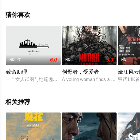
勇,杨偲泳,麦子云,韩毓霞,莫然,麦振江等演员精彩演绎的中
国香港,中国大陆电影，手机免费观看高清未删减完整版电
猜你喜欢
影大全就上飘花影院，更多相关信息可移步至豆瓣电影、
电视猫或剧情网等平台了解。
6.0
5.0
HD中字
HD
HD
致命助理
创母者，受爱者
濠江风云
一个女人试图与她疏远的家庭重新建立联系，结果以谋杀和怀疑
A young woman finds a way to resurrect
黑帮14
相关推荐