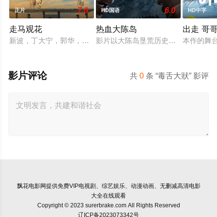
7.0
6.0
正片
HD国语
HD中字
走马观花
热血大陈岛
出走 哥
新波，丁大宁，郭华，程一木他们毕业于同一所大学。他们和很
影片以大陈岛垦荒历史为创作底色，
本作的舞
影片评论
共
0
条 “毒舌大狀” 影评
飘花电影网
提供免费VIP电视剧、综艺娱乐、动漫动画、无删减高清电影
大全在线观看
Copyright © 2023 surerbrake.com All Rights Reserved
辽ICP备2023073342号