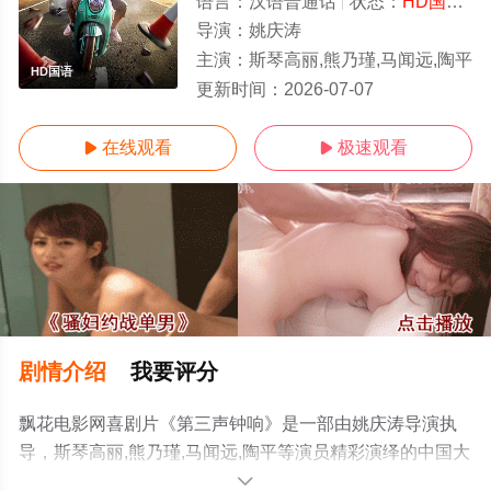
语言：
汉语普通话
状态：
HD国语/高清
导演：
姚庆涛
主演：
斯琴高丽,熊乃瑾,马闻远,陶平
HD国语
更新时间：
2026-07-07
在线观看
极速观看


剧情介绍
我要评分
飘花电影网喜剧片《第三声钟响》是一部由姚庆涛导演执
导，斯琴高丽,熊乃瑾,马闻远,陶平等演员精彩演绎的中国大
陆电影，手机免费观看高清未删减完整版电影大全就上飘
