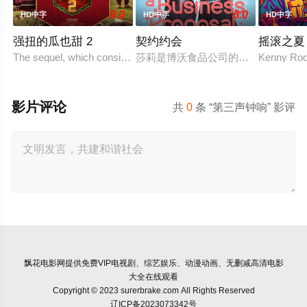
9.0
6.0
HD中字
HD中字
HD中字
强扭的瓜也甜 2
契约约会
摇滚之夏
The sequel, which consists of consecutive events following the fil
莎莉是博沃食品公司的食品分析师，
Kenny Rodg
影片评论
共
0
条 “第三声钟响” 影评
飘花电影网
提供免费VIP电视剧、综艺娱乐、动漫动画、无删减高清电影
大全在线观看
Copyright © 2023 surerbrake.com All Rights Reserved
辽ICP备2023073342号