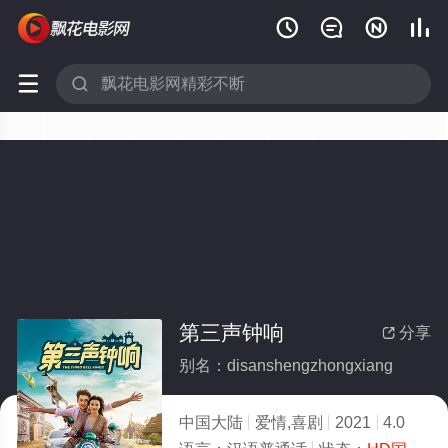






第三声钟响
分享

别名：disanshengzhongxiang
中国大陆
爱情,喜剧
2021
4.0