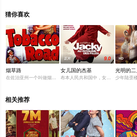
花影院，更多相关信息可移步至豆瓣电影、电视猫或剧情
网等平台了解。
猜你喜欢
5.0
9.0
正片
正片
HD
烟草路
女儿国的杰基
光明的二
在佐治亚州一个叫做烟草路的乡下地方，住着十分贫困的莱斯特一家，家
布本人民共和国中，女人生来就有极
少年陆歪
相关推荐