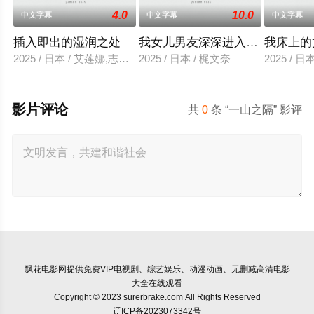
4.0
10.0
中文字幕
中文字幕
中文字幕
插入即出的湿润之处
我女儿男友深深进入我的身体
我床上的
2025 / 日本 / 艾莲娜,志美健
2025 / 日本 / 梶文奈
2025 / 
影片评论
共
0
条 “一山之隔” 影评
飘花电影网
提供免费VIP电视剧、综艺娱乐、动漫动画、无删减高清电影
大全在线观看
Copyright © 2023 surerbrake.com All Rights Reserved
辽ICP备2023073342号