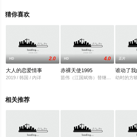
影，手机免费观看高清未删减完整版电影大全就上飘花影
院，更多相关信息可移步至豆瓣电影、电视猫或剧情网等
猜你喜欢
平台了解。
2.0
4.0
HD
HD
正片
大人的恋爱情事
赤裸天使1995
谁动了我
2019 / 韩国 / 内详
苗伟（江国斌饰）替继父顶罪入狱，
幼时的方
相关推荐