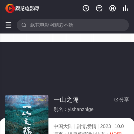






一山之隔
分享

别名：yishanzhige
中国大陆
剧情,爱情
2023
10.0