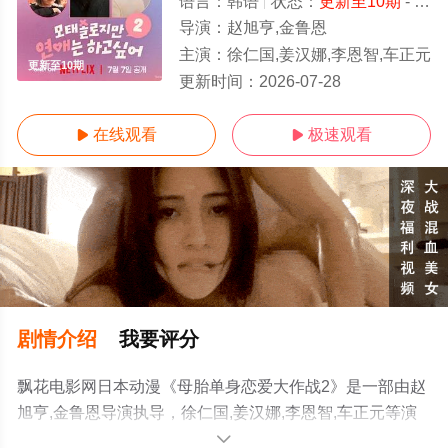
语言：
韩语
状态：
更新至10期
- 免费在线观看
导演：
赵旭亨,金鲁恩
主演：
徐仁国,姜汉娜,李恩智,车正元
更新至10期
更新时间：
2026-07-28
在线观看
极速观看


剧情介绍
我要评分
飘花电影网日本动漫《母胎单身恋爱大作战2》是一部由赵
旭亨,金鲁恩导演执导，徐仁国,姜汉娜,李恩智,车正元等演
员精彩演绎的韩国动漫，手机免费观看高清未删减完整版
