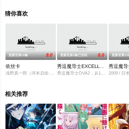
动漫全集就上飘花影院，更多相关信息可移步至豆瓣动
漫、电视猫或剧情网等平台了解。
猜你喜欢
8.0
6.0
更新至第10集
更新至第3集已完结
更新至第1
依丝卡
秀逗魔导士EXCELLENT
秀逗魔导
浅野真一郎（河本启佑 配音）是一名看似平凡的男子高中生，
秀逗魔导士OVA2，从1998年10月
2009 
相关推荐