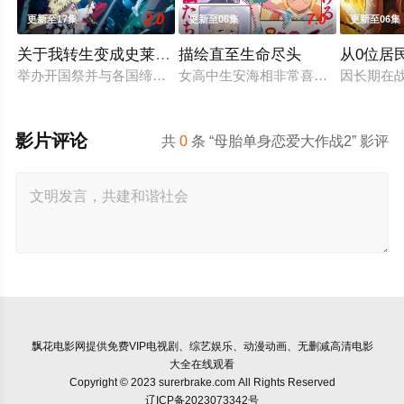
2.0
7.0
更新至17集
更新至06集
更新至06集
关于我转生变成史莱姆这档事第四季
描绘直至生命尽头
从0位居
举办开国祭并与各国缔结邦交的魔国联邦，开始朝着实现人类与
女高中生安海相非常喜欢看漫画，尤其
因长期在
影片评论
共
0
条 “母胎单身恋爱大作战2” 影评
飘花电影网
提供免费VIP电视剧、综艺娱乐、动漫动画、无删减高清电影
大全在线观看
Copyright © 2023 surerbrake.com All Rights Reserved
辽ICP备2023073342号