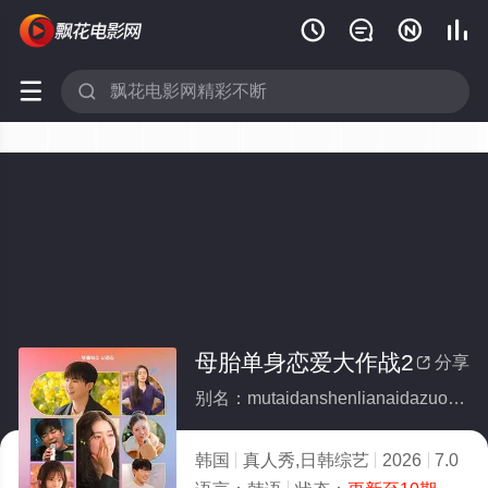






母胎单身恋爱大作战2
分享

别名：mutaidanshenlianaidazuozhan2
韩国
真人秀,日韩综艺
2026
7.0