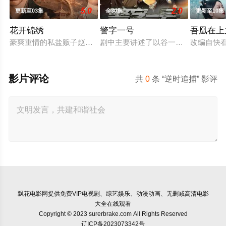
5.0
2.0
更新至03集
全30集
更新至10集
花开锦绣
警字一号
吾凰在上
豪爽重情的私盐贩子赵凌虽出身草莽，却心怀壮志，他结识了遭
剧中主要讲述了以谷一诚（李 崇霄饰
改编自快
影片评论
共
0
条 “逆时追捕” 影评
飘花电影网
提供免费VIP电视剧、综艺娱乐、动漫动画、无删减高清电影
大全在线观看
Copyright © 2023 surerbrake.com All Rights Reserved
辽ICP备2023073342号