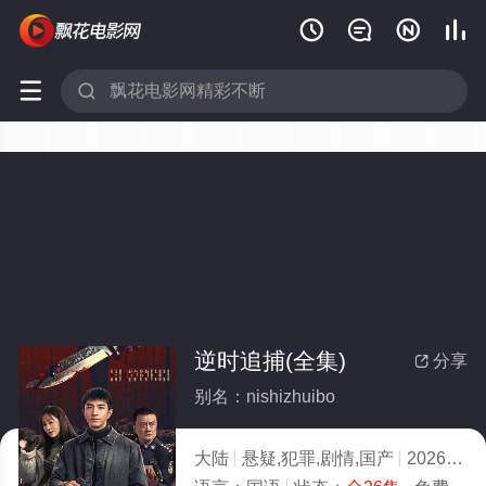






逆时追捕(全集)
分享

别名：nishizhuibo
大陆
悬疑,犯罪,剧情,国产
2026
10.