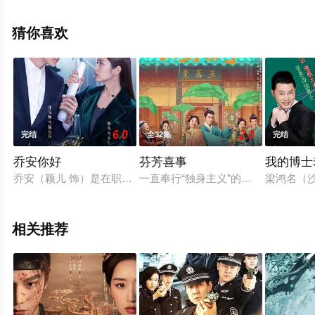
全集就上飘花影院，更多相关信息可移步至豆瓣电视剧、
电视猫或剧情网等平台了解。
猜你喜欢
6.0
2.0
完结
全32集
完结
乔安你好
芬芳喜事
我的博士
乔安（颖儿 饰）是在职场上奋斗打拼的都市丽人，拥有很强的
一直奉行“独身主义”的斗蛐蛐场老板
梁鸿名（
相关推荐