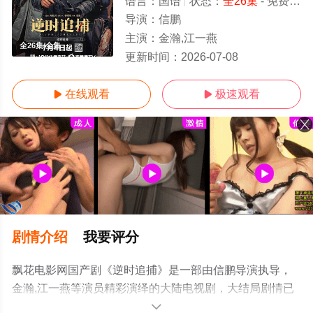
语言：
国语
状态：
全26集
- 免费在线观看
导演：
信鹏
主演：
金瀚,江一燕
全26集/全集
更新时间：
2026-07-08
在线观看
极速观看


剧情介绍
我要评分
飘花电影网国产剧《逆时追捕》是一部由信鹏导演执导，
金瀚,江一燕等演员精彩演绎的大陆电视剧，大结局剧情已
揭晓（全26集），手机免费观看高清未删减完整版电视剧
