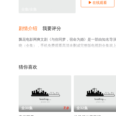
在线观看

全集/全集
剧情介绍
我要评分
飘花电影网爽文剧《与你同梦，宿命为婚》是一部由知名导
晓（全集），手机免费观看高清未删减完整版电视剧全集就
解。
猜你喜欢
全30集
7.0
全32集