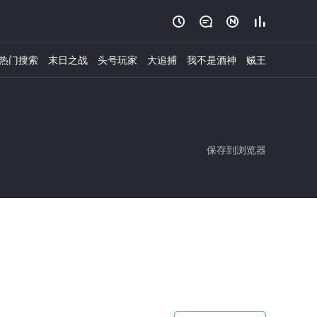




热门搜索
末日之战
头号玩家
大追捕
我不是酒神
贼王
保存到浏览器