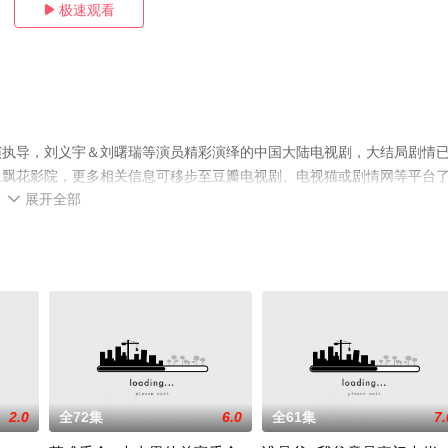
极速观看

演执导，刘义宇＆刘曙瑞等演员精彩演绎的中国大陆电视剧，大结局剧情
上飘花影院，更多相关信息可移步至豆瓣电视剧、电视猫或剧情网等平台
展开全部

2.0
全72集
6.0
全61集
7.