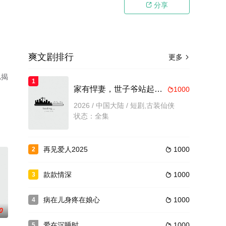
分享

爽文剧排行
更多

已揭
1
了
家有悍妻，世子爷站起来了
1000

2026 / 中国大陆 / 短剧,古装仙侠
状态：全集
再见爱人2025
1000
2

款款情深
1000
3

病在儿身疼在娘心
1000
4

0
爱在沉睡时
1000
5
