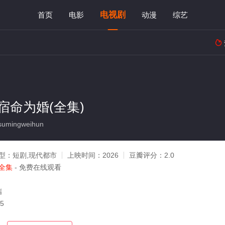
电视剧
首页
电影
动漫
综艺

宿命为婚(全集)
umingweihun
型：
短剧,现代都市
上映时间：
2026
豆瓣评分：
2.0
全集
- 免费在线观看
瑞
05