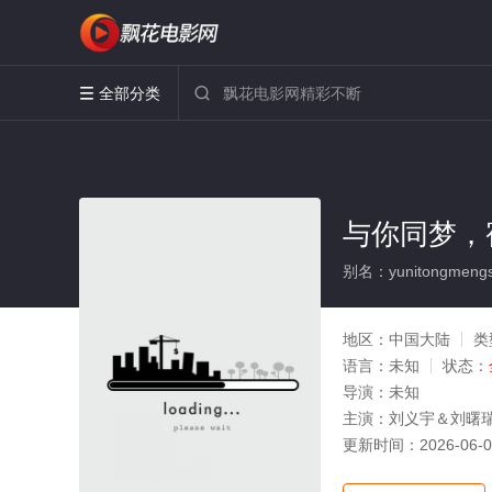
全部分类


与你同梦，
别名：yunitongmengs
地区：
中国大陆
类
语言：
未知
状态：
导演：
未知
主演：
刘义宇＆刘曙
更新时间：
2026-06-