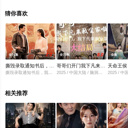
整版电视剧全集就上飘花影院，更多相关信息可移步至豆
瓣电视剧、电视猫或剧情网等平台了解。
猜你喜欢
2.0
8.0
全74集
全77集
全集
撕毁录取通知书后，我觉醒了
哥哥们开门我下凡来救全家啦
天命王侯
撕毁录取通知书后，我觉醒了
2025 / 中国大陆 / 脑洞悬疑
2025 / 
相关推荐