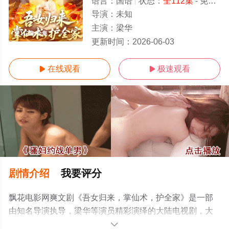
语言：
国语
状态：
全112集
- 免费在线观看
导演：
未知
主演：
梁华
全112集/全集
更新时间：
2026-06-03
在线观看
极速观看


剧情介绍
我要评分
飘花电影网爽文剧《吾女归来，掌仙术，护全家》是一部
由知名导演执导，梁华等演员精彩演绎的大陆电视剧，大
结局剧情已揭晓（全112集），手机免费观看高清未删减完
