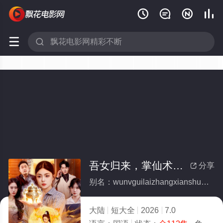






吾女归来，掌仙术，护全家(全集)
分享

别名：wunvguilaizhangxianshuhuquanjia
大陆
短大全
2026
7.0