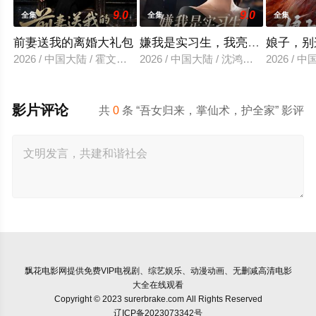
9.0
9.0
全集
全集
全集
前妻送我的离婚大礼包
嫌我是实习生，我亮出老板身份
娘子，别
2026 / 中国大陆 / 霍文琦＆雷小米
2026 / 中国大陆 / 沈鸿运＆刘亚倩
2026 / 
影片评论
共
0
条 “吾女归来，掌仙术，护全家” 影评
飘花电影网
提供免费VIP电视剧、综艺娱乐、动漫动画、无删减高清电影
大全在线观看
Copyright © 2023 surerbrake.com All Rights Reserved
辽ICP备2023073342号