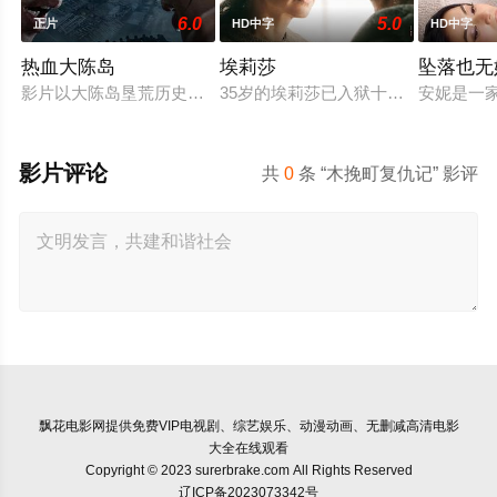
6.0
5.0
正片
HD中字
HD中字
热血大陈岛
埃莉莎
坠落也无
影片以大陈岛垦荒历史为创作底色，在尊重历史真实性的前提下
35岁的埃莉莎已入狱十年，她因杀
安妮是一
影片评论
共
0
条 “木挽町复仇记” 影评
飘花电影网
提供免费VIP电视剧、综艺娱乐、动漫动画、无删减高清电影
大全在线观看
Copyright © 2023 surerbrake.com All Rights Reserved
辽ICP备2023073342号