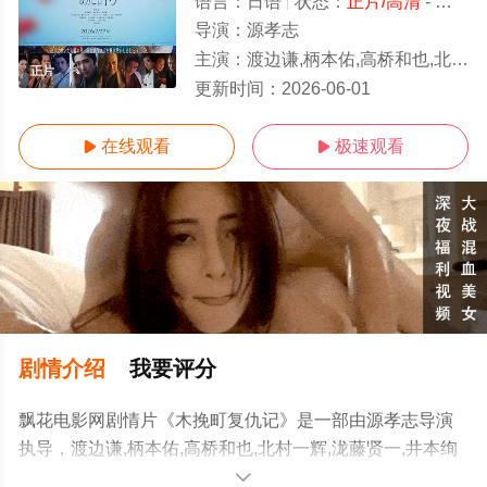
语言：
日语
状态：
正片/高清
- 免费在线观看
导演：
源孝志
主演：
渡边谦,柄本佑,高桥和也,北村一辉,泷藤贤一,井本绚子,石桥莲司,野村周平,濑户康史,泽口靖子,正名仆蔵,山口马木也,长尾谦杜,爱希礼
正片
更新时间：
2026-06-01
在线观看
极速观看


剧情介绍
我要评分
飘花电影网剧情片《木挽町复仇记》是一部由源孝志导演
执导，渡边谦,柄本佑,高桥和也,北村一辉,泷藤贤一,井本绚
子,石桥莲司,野村周平,濑户康史,泽口靖子,正名仆蔵,山口马
