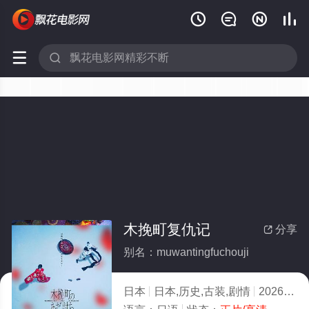






木挽町复仇记
分享

别名：muwantingfuchouji
日本
日本,历史,古装,剧情
2026
10.