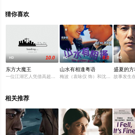
木也,长尾谦杜,爱希礼夏等演员精彩演绎的日本电影，手机
免费观看高清未删减完整版电影大全就上飘花影院，更多
猜你喜欢
相关信息可移步至豆瓣电影、电视猫或剧情网等平台了
解。
10.0
8.0
HD
HD
HD
东方大魔王
山水有相逢粤语
盛夏的方
一位江湖艺人凭借高超的技艺使西洋魔主丑态百出，大长了中华
梅波（袁咏仪 饰）和沈露露（蔡少芬
故事发生
相关推荐