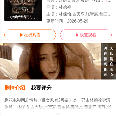
语言：
汉语普通话,粤语
状态：
HD粤语/高清
导演：
林德禄
主演：
林保怡,古天乐,张智霖,曾国祥,姜皓文,曾志伟,陈静,张松枝,蔡洁,林家栋,蔡少芬,夏嫣,石修,陈宇琛,李宗彥,卢海鹏,陆骏光,李忠希
1-1全集/大结局
更新时间：
2026-05-29
在线观看
极速观看


剧情介绍
我要评分
飘花电影网剧情片《反贪风暴2粤语》是一部由林德禄导演
执导，林保怡,古天乐,张智霖,曾国祥,姜皓文,曾志伟,陈静,张
松枝,蔡洁,林家栋,蔡少芬,夏嫣,石修,陈宇琛,李宗彥,卢海鹏,
