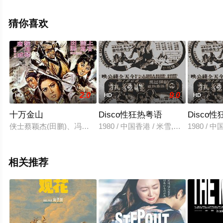
陆骏光,李忠希,尹子维,欧锦棠,郑敬基,黃雋謙,张同祖,周渝
民,徐靖雯,郭锋,姚学智,宋海颉等演员精彩演绎的中国大陆,
猜你喜欢
中国香港电影，大结局剧情已揭晓（1-1全集），手机免费
观看高清未删减完整版电影大全就上飘花影院，更多相关
信息可移步至豆瓣电影、电视猫或剧情网等平台了解。
2.0
9.0
HD
HD
HD
十万金山
Disco性狂热粤语
Disco
侠士蔡颖杰(田鹏)、冯俊卿(唐威)海湾竞技，得胜者取剑，双
1980 / 中国香港 / 米雪,乔奇,张淑仪,
1980 /
相关推荐