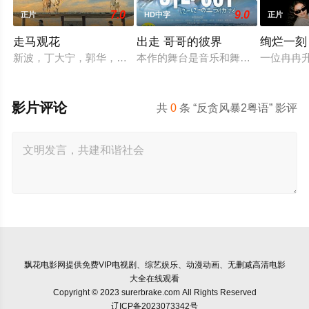
7.0
9.0
正片
HD中字
正片
走马观花
出走 哥哥的彼界
绚烂一刻
新波，丁大宁，郭华，程一木他们毕业于同一所大学。他们和很
本作的舞台是音乐和舞蹈融入生活的
一位冉冉
影片评论
共
0
条 “反贪风暴2粤语” 影评
飘花电影网
提供免费VIP电视剧、综艺娱乐、动漫动画、无删减高清电影
大全在线观看
Copyright © 2023 surerbrake.com All Rights Reserved
辽ICP备2023073342号