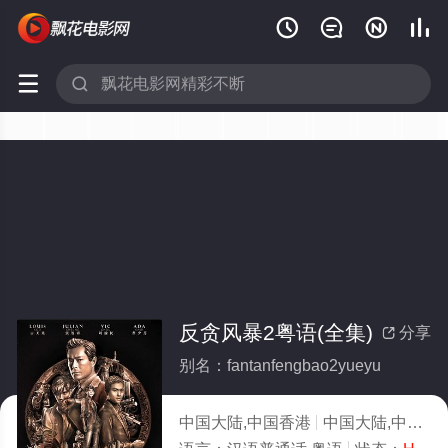






反贪风暴2粤语(全集)
分享

别名：fantanfengbao2yueyu
中国大陆,中国香港
中国大陆,中国香港,犯罪,剧情