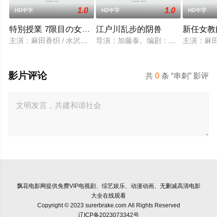
1.0
1.0
HD中字
HD中字
HD中字
特別授業 7限目の女教師 総集編
江户川乱步的阴兽
新任女教
主演：麻田香织 / 水沢梨香 / 牧原美穂 / 流川知亜希。类型：
导演：加藤泰。编剧：加藤泰 / 仲仓重郎
主演：麻田
影片评论
共
0
条 “串刺” 影评
飘花电影网
提供免费VIP电视剧、综艺娱乐、动漫动画、无删减高清电影
大全在线观看
Copyright © 2023 surerbrake.com All Rights Reserved
辽ICP备2023073342号