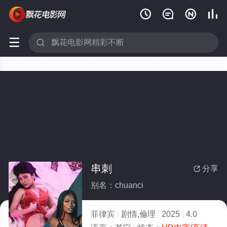






串刺
分享

别名：chuanci
菲律宾
剧情,倫理
2025
4.0