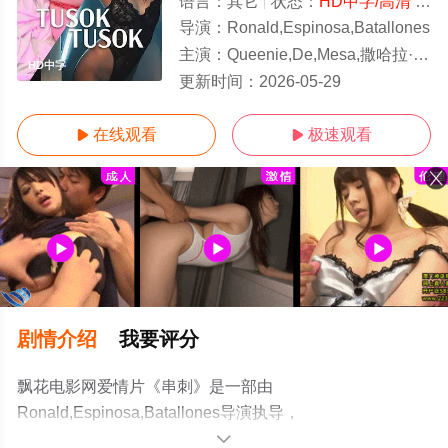
语言：
其它
状态：
HD中字/高清
- 免费在线观看
导演：
Ronald,Espinosa,Batallones
主演：
Queenie,De,Mesa,撒哈拉·伯纳莱斯,Margaret,Sison
HD中字
更新时间：
2026-05-29
在线观看
极速观看


剧情介绍
我要评分
飘花电影网爱情片《串刺》是一部由
Ronald,Espinosa,Batallones导演执导，
Queenie,De,Mesa,撒哈拉·伯纳莱斯,Margaret,Sison等演员
