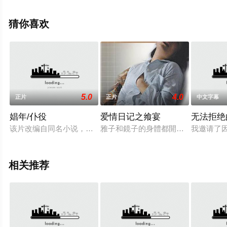
精彩演绎的菲律宾电影，手机免费观看高清未删减完整版
电影大全就上飘花影院，更多相关信息可移步至豆瓣电
猜你喜欢
影、电视猫或剧情网等平台了解。
5.0
4.0
正片
正片
中文字幕
娼年/仆役
爱情日记之飨宴
无法拒绝
该片改编自同名小说，讲述一个平凡的20岁男大生森中领（松坂桃
雅子和鏡子的身體都開始變得力不從心
我邀请了
相关推荐