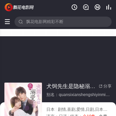






犬饲先生是隐秘溺爱上司(全集)
分享

别名：quansixianshengshiyinminiaishangsi
日本
剧情,喜剧,爱情,日剧,日本
2026