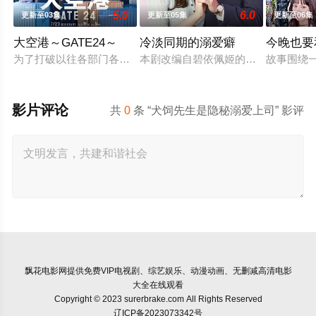
5.0
6.0
更新至03集
更新至05集
更新至06集
大空港～GATE24～
冷淡同期的溺爱癖
今晚也要
为了打破以往各部门各自为政的死板规矩，内阁官房直属成立了一个
本剧改编自碧依佩姬的同名漫画，是
故事围绕
影片评论
共
0
条 “犬饲先生是隐秘溺爱上司” 影评
飘花电影网
提供免费VIP电视剧、综艺娱乐、动漫动画、无删减高清电影
大全在线观看
Copyright © 2023 surerbrake.com All Rights Reserved
辽ICP备2023073342号