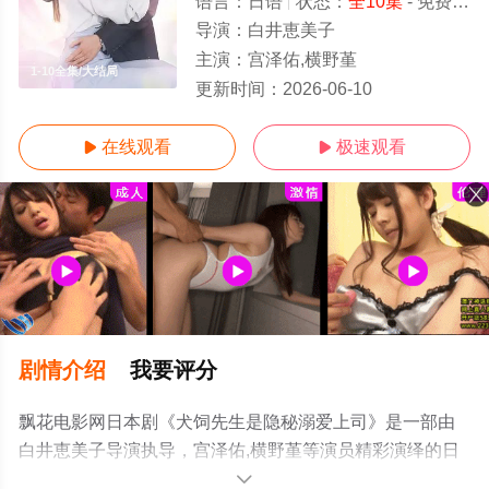
语言：
日语
状态：
全10集
- 免费在线观看
导演：
白井恵美子
主演：
宫泽佑,横野堇
1-10全集/大结局
更新时间：
2026-06-10
在线观看
极速观看


剧情介绍
我要评分
飘花电影网日本剧《犬饲先生是隐秘溺爱上司》是一部由
白井恵美子导演执导，宫泽佑,横野堇等演员精彩演绎的日
本电视剧，大结局剧情已揭晓（1-10全集），手机免费观
