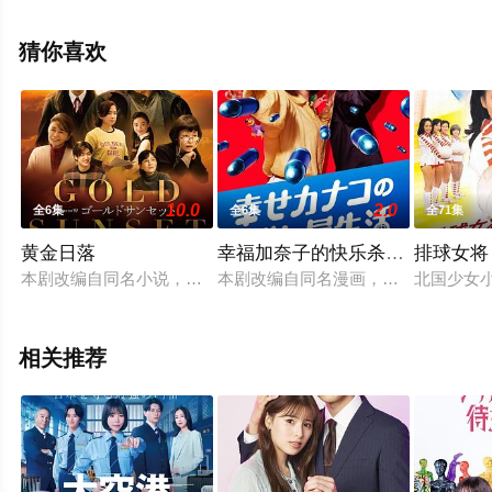
看高清未删减完整版电视剧全集就上飘花影院，更多相关
信息可移步至豆瓣电视剧、电视猫或剧情网等平台了解。
猜你喜欢
10.0
2.0
全6集
全6集
全71集
黄金日落
幸福加奈子的快乐杀手生活
排球女将
本剧改编自同名小说，讲述了住在老旧公寓的神秘老人·阿久津
本剧改编自同名漫画，讲述了加奈子
北国少女
相关推荐