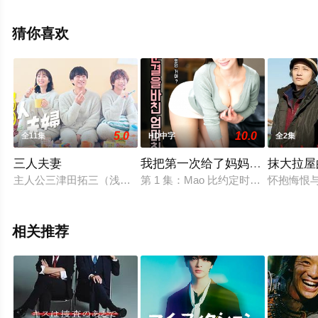
情已揭晓（1-1全集），手机免费观看高清未删减完整版电
视剧全集就上飘花影院，更多相关信息可移步至豆瓣电视
猜你喜欢
剧、电视猫或剧情网等平台了解。
5.0
10.0
全11集
HD中字
全2集
三人夫妻
我把第一次给了妈妈的朋友真央
抹大拉屋
主人公三津田拓三（浅香航大 饰）被前女友矢野口美爱（朝仓亚纪
第 1 集：Mao 比约定时间提前到
怀抱悔恨
相关推荐