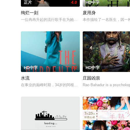
正片
4.0
HD中字
绚烂一刻
废用身
一位冉冉升起的流行歌手在为她的巡回演唱会首秀做准备的同时
本作描绘了一名医生，因一
HD中字
1.0
HD中字
水流
庄园凶祟
在事业的巅峰时期，34岁的阿根廷造型师丽娜在瑞士的一场颁奖
Rao Bahadur is a psychologi