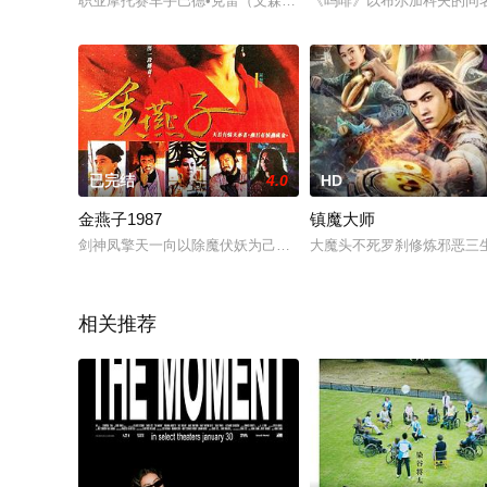
职业摩托赛车手巴德•克雷（文森特•加洛暂无内容Vincent暂无
《吗啡》以布尔加科夫的同
已完结
4.0
HD
金燕子1987
镇魔大师
剑神凤擎天一向以除魔伏妖为己任，与树妖姥姥决战后败伤而回
大魔头不死罗刹修炼邪恶三
相关推荐