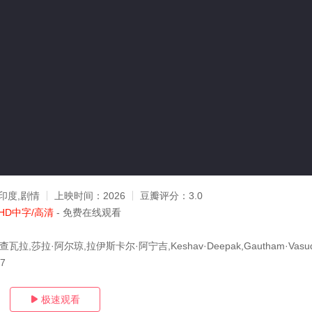
印度,剧情
上映时间：
2026
豆瓣评分：
3.0
HD中字/高清
- 免费在线观看
瓦拉,莎拉·阿尔琼,拉伊斯卡尔·阿宁吉,Keshav·Deepak,Gautham·Vasude
17
极速观看
