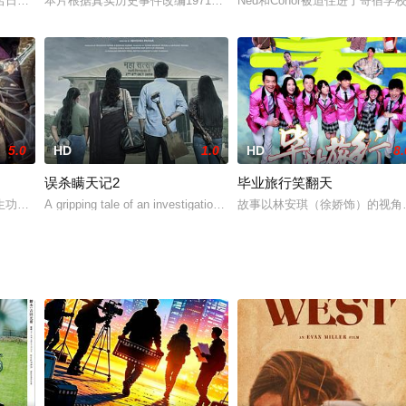
内容Gallo暂无内容饰）独自驾车从新罕布什尔州出发，他将要参加五天后在
名日记体小说为蓝本，同时将布氏早期行医题材的多篇短篇小说糅合于其中以丰
本片根据真实历史事件改编1971年，黑人激进组织领导迈克尔X因
Ned和Conor被迫住进了寄
5.0
HD
1.0
HD
8.
误杀瞒天记2
毕业旅行笑翻天
，另书生洛知秋因追赶商旅不果而在黑山上邂逅一直为姥姥杀人的小雪，两人两
生功法，为祸世间。逍遥一派倾其全派之力将不死罗刹封印在石棺中，并转移到
A gripping tale of an investigation and a family which is threatened
故事以林安琪（徐娇饰）的视角