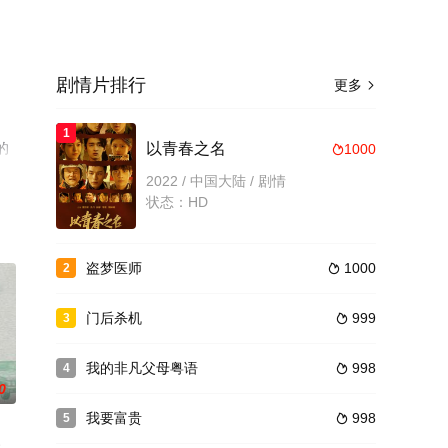
剧情片排行
更多

1
绎的
以青春之名
1000

2022 / 中国大陆 / 剧情
状态：HD
盗梦医师
1000
2

门后杀机
999
3

我的非凡父母粤语
998
4

0
我要富贵
998
5
