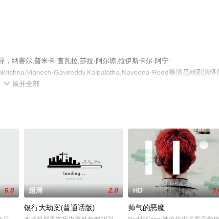
导，纳赛尔,普米卡·查瓦拉,莎拉·阿尔琼,拉伊斯卡尔·阿宁
lakrishna,Vignesh·Gavireddy,Kalpalatha,Naveena·Redd等演员精彩演
展开全部
花影院，更多相关信息可移步至豆瓣电影、电视猫或剧情网等平台了解。

6.0
超清
2.0
HD
3.
银行大劫案(普通话版)
帅气的恶魔