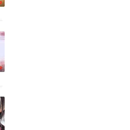
0
步踏入在追求理想的理性与疯狂之间摇摆的危
影的念头，在说服主编姚松、老乡韩战、二房东杨小强加入后，一路曲折式“开
小镇女子向疏远的哥哥借了钱，独自一人踏上穿越西德克萨斯州的旅程，寻求
0
但她内心
届中华慈善奖最具爱心慈善楷模张彦杰老师的故事改编，通过创建爱心助学机构
阻力，克服种种困难，组建乐队追求自己的音乐梦想，并走出了困住他的亲情