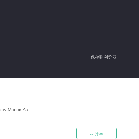
保存到浏览器
v·Menon,Aa
分享
