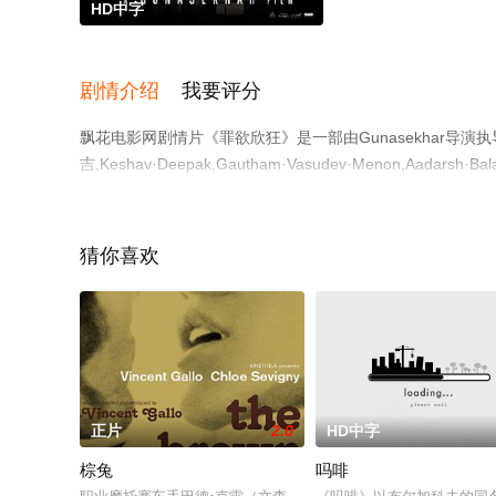
HD中字
剧情介绍
我要评分
飘花电影网剧情片《罪欲欣狂》是一部由Gunasekhar导演执
吉,Keshav·Deepak,Gautham·Vasudev·Menon,Aadarsh·Ba
印度电影，手机免费观看高清未删减完整版电影大全就上飘
猜你喜欢
正片
2.0
HD中字
棕兔
吗啡