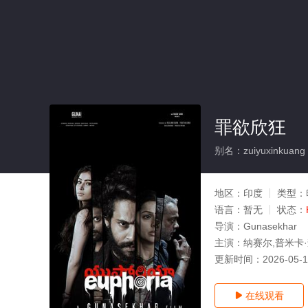
罪欲欣狂
别名：zuiyuxinkuang
地区：
印度
类型：
语言：
暂无
状态：
导演：
Gunasekhar
主演：
纳赛尔,普米卡·查
更新时间：
2026-05-
在线观看
