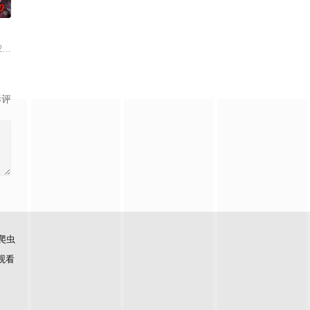
0
户苦楚无助
满意外的年纪，未来似乎变得很具体，又有着无
来到一座偏僻的小镇，在小镇里他们经历了一些事情，使得他们对生活有了新的
9月28号，来自北京的27岁杭州姑娘杨晨，和她的小伙伴徒步尼泊尔珠峰南坡，
影评
爬虫
观看