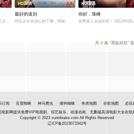
4.0
HD国语
2.0
HD国语
6.
最好的道别
你好，珠峰
他该如何面对现实，能改变他的命运的是谁？什么才是生命价值的真谛？面对客
定义，它是梦开始的地方，没有深思熟虑，只有最单纯的坚定，然而，在这个充
对生活失去信心的丁琳、阿标、梁兴、林雪宜在网上相约轻生，他们
追梦路上永远年轻！ 2012年
共
0
条 “罪欲欣狂” 
S订阅
百度蜘蛛
神马爬虫
搜狗蜘蛛
奇虎地图
谷歌地图
必应
花电影网
提供免费VIP电视剧、综艺娱乐、动漫动画、无删减高清电影大全在线
Copyright © 2023 surerbrake.com All Rights Reserved
辽ICP备2023073342号