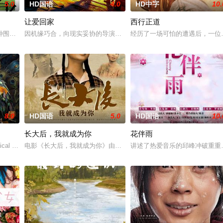
5.0
HD国语
4.0
HD中字
10.
让爱回家
西行正道
，努力应对名利和行业压力的复杂压力，揭示了地下文化向主流成功的转变。
种围绕“废用身”——因瘫痪等原因已无恢复可能的四肢——的治疗方法，而一步
因机缘巧合，向现实妥协的导演朱达仁萌生拍一部《河南人在北京》电
经历了一场可怕的遭遇后，一位
8.0
HD国语
5.0
HD国语
10.
长大后，我就成为你
花伴雨
典礼后，被一种突如其来的冲动驱使。回到布宜诺斯艾利斯后，她什么也没说，
cal drama set against the backdrop of a f
电影《长大后，我就成为你》由中共四川省第十一届党代表、第十二
讲述了热爱音乐的邱峰冲破重重