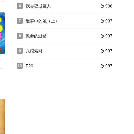
富细节内容，色彩与配乐相得益彰地展现出了布
贩毒被控告，但因他一年前取得了英国皇室成员玛格丽特公主的私密照片并以此要
宿学校的同一间宿舍，一个是在橄榄球疯狂的学校里被欺负的文艺少年，一个是新
我会变成巨人
998
6

迷雾中的她（上）
997
7

致命的过错
997
8

0
八棺索财
997
9

F20
997
10

情相悦，小
至阳至刚之地。在运送途中却遭到不死罗刹手下
展开，讲述的是一群即将毕业的高中生，按捺不住青春期的骚动而闹出的一场