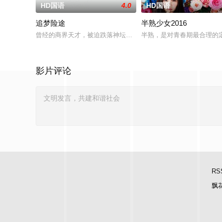
HD国语
4.0
HD国语
追梦险途
半熟少女2016
曾经的商界天才，被迫跌落神坛。被那微不足道的成就麻醉过后
半熟，是对青春期最合理的
影片评论
RS
飘