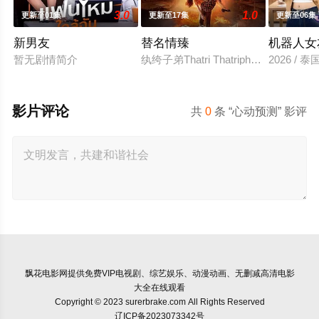
3.0
1.0
更新至01集
更新至17集
更新至06集
新男友
替名情臻
机器人女
暂无剧情简介
纨绔子弟Thatri Thatriph
2026 /
影片评论
共
0
条 “心动预测” 影评
飘花电影网
提供免费VIP电视剧、综艺娱乐、动漫动画、无删减高清电影
大全在线观看
Copyright © 2023 surerbrake.com All Rights Reserved
辽ICP备2023073342号