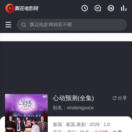






心动预测(全集)
分享

别名：xindongyuce
泰国
泰国,泰剧
2026
1.0