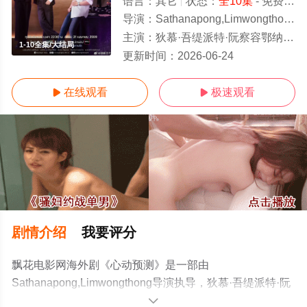
语言：
其它
状态：
全10集
- 免费在线观看
导演：
Sathanapong,Limwongthong
主演：
狄慕·吾缇派特·阮察容鄂纳睿叱缇,普拉亚·帕东苏克,查纳甘·彭斯里旺,
1-10全集/大结局
更新时间：
2026-06-24
在线观看
极速观看


剧情介绍
我要评分
飘花电影网海外剧《心动预测》是一部由
Sathanapong,Limwongthong导演执导，狄慕·吾缇派特·阮
察容鄂纳睿叱缇,普拉亚·帕东苏克,查纳甘·彭斯里旺,等演员
