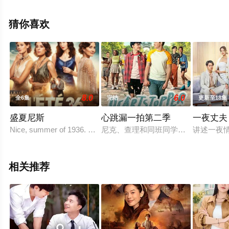
精彩演绎的泰国电视剧，大结局剧情已揭晓（1-10全
集），手机免费观看高清未删减完整版电视剧全集就上飘
猜你喜欢
花影院，更多相关信息可移步至豆瓣电视剧、电视猫或剧
情网等平台了解。
8.0
6.0
全6集
完结
更新至18集
盛夏尼斯
心跳漏一拍第二季
一夜丈夫
Nice, summer of 1936. The elite are stunned as the first working-c
尼克、查理和同班同学都回来了！人
讲述一夜
相关推荐