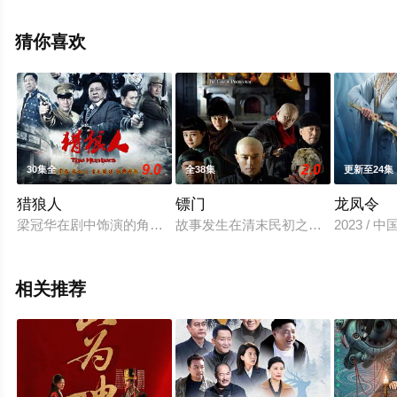
彩演绎的中国大陆电视剧，大结局剧情已揭晓（1-48全
集），手机免费观看高清未删减完整版电视剧全集就上飘
猜你喜欢
花影院，更多相关信息可移步至豆瓣电视剧、电视猫或剧
情网等平台了解。
9.0
2.0
30集全
全38集
更新至24集
猎狼人
镖门
龙凤令
梁冠华在剧中饰演的角色是抗战时期新四军武工队最英勇善战的猎
故事发生在清末民初之际，世道混乱
2023 /
相关推荐