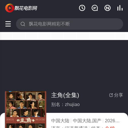






主角(全集)
分享

别名：zhujiao
中国大陆
中国大陆,国产
2026
1.0