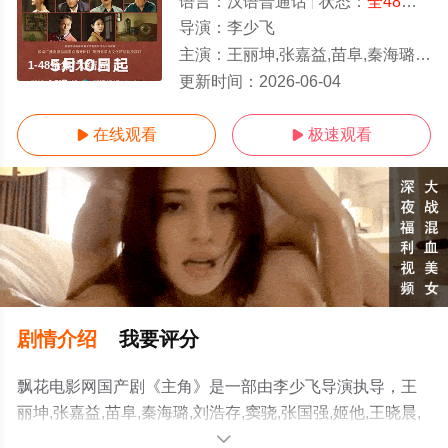
语言：
汉语普通话
状态：
全48集
- 
导演：
李少飞
主演：
王丽坤,张嘉益,苗阜,秦海璐,刘浩存,窦骁,张国强,姬他,王晓晨,孙浩,李泽锋,扈耀之,王海燕,石文中,翟子路,韩沛颖
1-48全集/大结局
更新时间：
2026-06-04
在线观看
极速观看


剧情介绍
我要评分
飘花电影网国产剧《主角》是一部由李少飞导演执导，王
丽坤,张嘉益,苗阜,秦海璐,刘浩存,窦骁,张国强,姬他,王晓晨,
孙浩,李泽锋,扈耀之,王海燕,石文中,翟子路,韩沛颖等演员精
