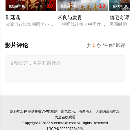
8.0
3.0
更新至21集
更新至17集
全21集
御廷谣
米良与麦青
幽宅奇谭
改编自行烟烟的同名小说。孟廷辉，大平王朝有史以来个以女子
一根网线连接了中国鹿鸣村和英国牛
民国时期
影片评论
共
0
条 “主角” 影评
飘花电影网
提供免费VIP电视剧、综艺娱乐、动漫动画、无删减高清电影
大全在线观看
Copyright © 2023 surerbrake.com All Rights Reserved
辽ICP备2023073342号