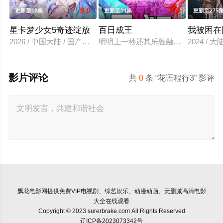
9.0
4.0
更新至12集
更新至14集
更新至275
星卡梦少女5奇迹绽放
百日成王
我被困在
2026 / 中国大陆 / 国产动漫
明明上一秒还其乐融融的餐厅，下一秒
2024 / 
影片评论
共
0
条 “花语程行3” 影评
飘花电影网
提供免费VIP电视剧、综艺娱乐、动漫动画、无删减高清电影
大全在线观看
Copyright © 2023 surerbrake.com All Rights Reserved
辽ICP备2023073342号