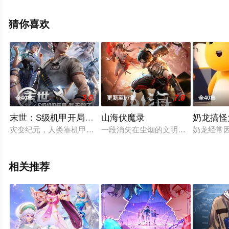
上飘花影院，更多相关信息可移步至豆瓣动漫、电视猫或
剧情网等平台了解。
猜你喜欢
3.0
7.0
全40集
更新至07集
全40集
末世：S级机甲开局，我无敌了
山海伏魔录
奶龙搞怪
灾变纪元，人类靠机甲对抗噬铁兽，机械亲和度决定一切。林风
一段消失在尘烟的文明，远古的大佬
奶龙经常
相关推荐