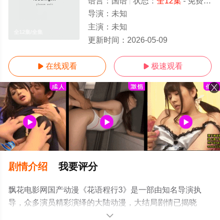
语言：
国语
状态：
全12集
- 免费在线观看
导演：
未知
主演：
未知
全12集/全集
更新时间：
2026-05-09
在线观看
极速观看


剧情介绍
我要评分
飘花电影网国产动漫《花语程行3》是一部由知名导演执
导，众多演员精彩演绎的大陆动漫，大结局剧情已揭晓
（全12集），手机免费观看高清未删减完整版动漫全集就
