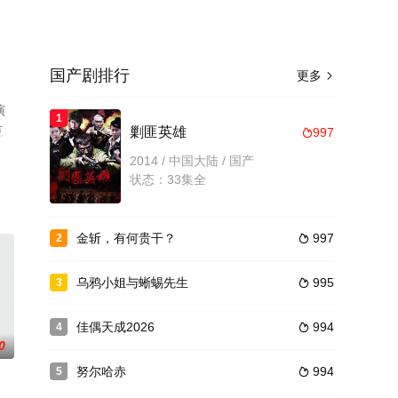
国产剧排行
更多

演
1
豆
剿匪英雄
997

2014 / 中国大陆 / 国产
状态：33集全
金斩，有何贵干？
997
2

乌鸦小姐与蜥蜴先生
995
3

佳偶天成2026
994
4

0
努尔哈赤
994
5
