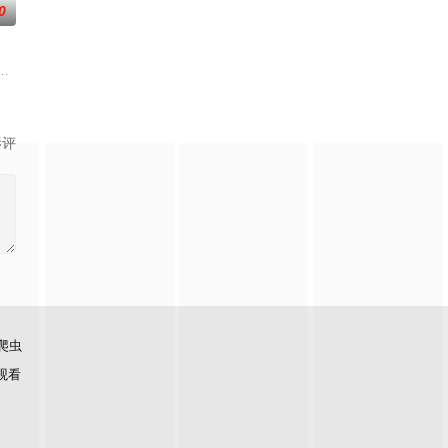
0
“明”失去了一切在乎的人，这个糟糕的王真
入混乱。混沌从深渊崛起，黑暗如潮水般吞噬大地……缔默完成了命运的蜕变
影评
爬虫
观看