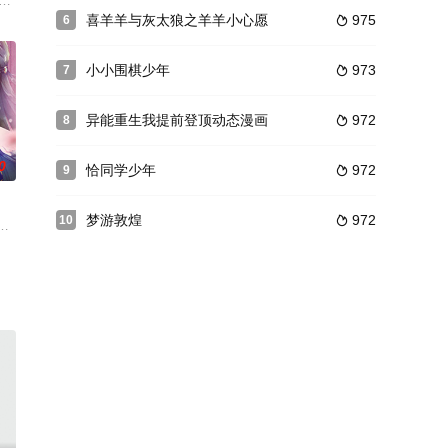
的异皇族！
们又将面临一场更加艰巨凶险的挑战。危机面前，魔晶少年团能否再次突破重围
陆继续风起云涌。立志要做最伟大魔晶猎人的小裁缝千瑞，在魔晶学院不断卷入阴
喜羊羊与灰太狼之羊羊小心愿
975
6

小小围棋少年
973
7

异能重生我提前登顶动态漫画
972
8

0
恰同学少年
972
9

梦游敦煌
972
10

有着严谨的阶级层次。在最高阶级玄天盟的带领
10岁的水灵少年！正当他妄想着这是死后重生，马上就可以踏上人生巅峰的时
面对夫君不理、人见人欺，还一贫如洗的境况，她百折不挠、勇敢向前，爱情