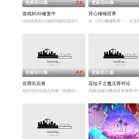
更新至09集
7.0
更新至66集
游戏BUG修复中
开心锤锤世界
当游戏策划江城突然被拉进自己精心打造的数字世界时，他原本
在《开心锤锤世界》，生活
更新至02集
4.0
更新至21集
谷雨街后巷
花仙子之魔法香对论
在时空的交错点开着一间酒馆——谷雨街后巷。 无论城市的角落，
东映动画与腾讯宣布将联手