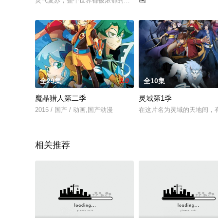
灵气复苏，整个世界都被浓郁的灵气所覆盖，地球上的生物被此
2022 / 国产 / 动漫,国产动漫
全29集
3.0
全10集
魔晶猎人第二季
灵域第1季
2015 / 国产 / 动画,国产动漫
在这片名为灵域的天地间，
相关推荐