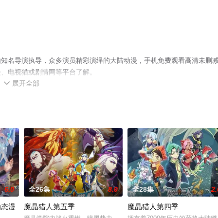
由知名导演执导，众多演员精彩演绎的大陆动漫，手机免费观看高清未删
漫、电视猫或剧情网等平台了解。
展开全部

6.0
全26集
8.0
全28集
2.
动态漫
魔晶猎人第五季
魔晶猎人第四季