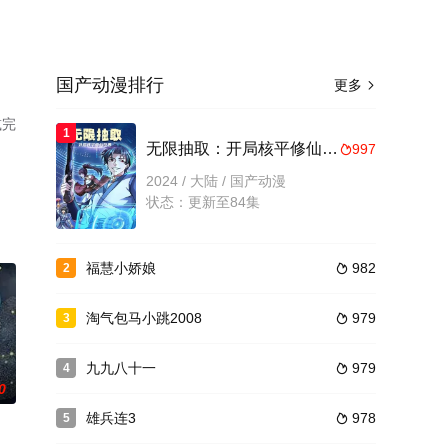
国产动漫排行
更多

减完
1
无限抽取：开局核平修仙世界动态漫画
997

2024 / 大陆 / 国产动漫
状态：更新至84集
福慧小娇娘
982
2

淘气包马小跳2008
979
3

九九八十一
979
4

0
雄兵连3
978
5
