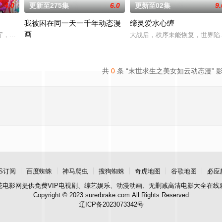
4.0
更新至275集
6.0
更新至02集
9.
我被困在同一天一千年动态漫
缔灵爱水心缠
画
厅，下一秒竟然血流成河……明明是爱民如子的君王下一秒竟然变成嗜血凶兽……
大战后，秩序未能恢复，世界陷
2024 / 大陆 / 国产动漫
共
0
条 “末世求生之美女如云动态漫” 
S订阅
百度蜘蛛
神马爬虫
搜狗蜘蛛
奇虎地图
谷歌地图
必应
花电影网
提供免费VIP电视剧、综艺娱乐、动漫动画、无删减高清电影大全在线
Copyright © 2023 surerbrake.com All Rights Reserved
辽ICP备2023073342号