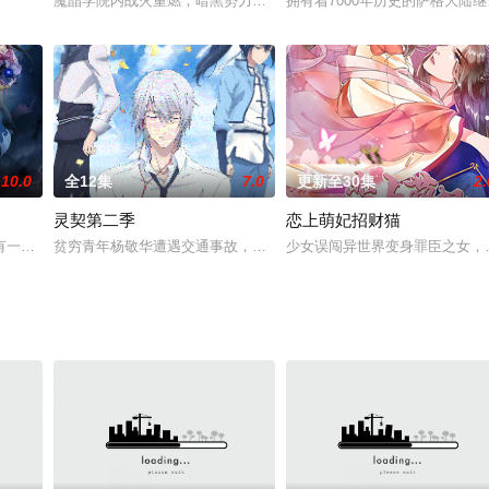
影响。人类开始觉醒，拥有更强的力量，而神秘的种族悄然崛起，位于力量顶点
魔晶学院内战火重燃，暗黑势力再度来袭，魔晶少年团再度集结，他
拥有着7000年历史的萨格大
10.0
全12集
7.0
更新至30集
2.
灵契第二季
恋上萌妃招财猫
有一片赤澜大陆，大陆上的武者和灵器有着明确的等级划分，家族，宗派势力也
贫穷青年杨敬华遭遇交通事故，再次醒来以后，他发现自己成为年轻了
少女误闯异世界变身罪臣之女，