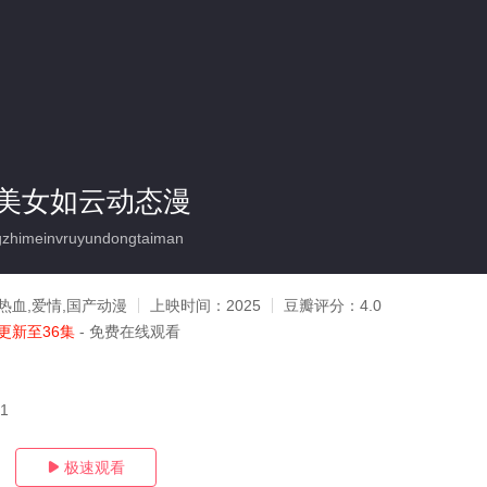
美女如云动态漫
himeinvruyundongtaiman
热血,爱情,国产动漫
上映时间：
2025
豆瓣评分：
4.0
更新至36集
- 免费在线观看
11
极速观看
