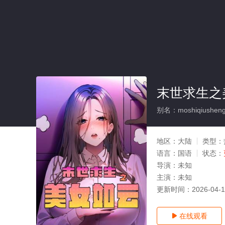
末世求生之
别名：moshiqiushengz
地区：
大陆
类型：
语言：
国语
状态：
导演：
未知
主演：
未知
更新时间：
2026-04-
在线观看
