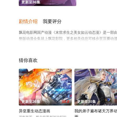
更新至36集
剧情介绍
我要评分
飘花电影网国产动漫《末世求生之美女如云动态漫》是一部
整版动漫全集就上飘花影院，更多相关信息可移步至豆瓣动
猜你喜欢
更新至26集
10.0
更新至30集
异皇重生动态漫画
我的弟子遍布诸天万界
画