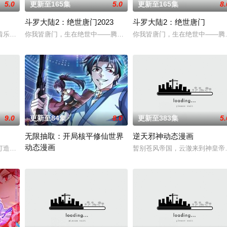
5.0
更新至165集
5.0
更新至165集
8.
斗罗大陆2：绝世唐门2023
斗罗大陆2：绝世唐门
以为能在这片熟悉的地方游刃有余。然而，令他震惊的是，游戏中强大无比的魔
着乐观善良的少年锤锤和他性格各异的家人朋友们，他们在日常琐事中脑洞大开
你我皆唐门，生在绝世中——腾讯视频《斗罗大陆绝世唐门》动画正
你我皆唐门，生在绝世中——腾
9.0
更新至84集
8.0
更新至383集
5.
无限抽取：开局核平修仙世界
逆天邪神动态漫画
动态漫画
还是繁星坠落的荒漠， 穿过现实的迷宫，欢迎光临“谷雨街后巷”。 在这有着
打造『花仙子』全新动画 新作将继承经典、结合潮流、呈现崭新的花仙子世界
暂别苍风帝国，云澈来到神皇帝
陈克意外被大运重卡撞上身亡后穿越到修仙世界，醒来时发现自己和