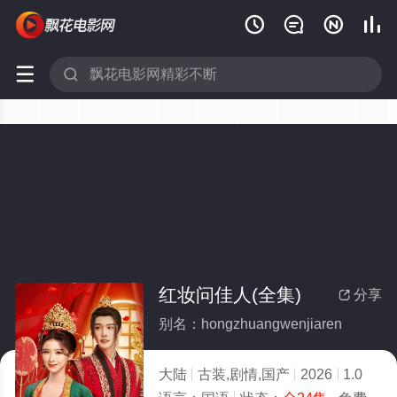






红妆问佳人(全集)
分享

别名：hongzhuangwenjiaren
大陆
古装,剧情,国产
2026
1.0