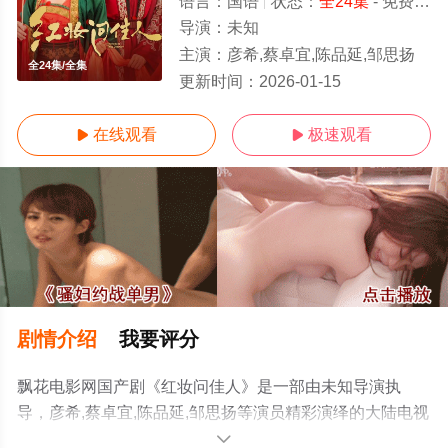
语言：
国语
状态：
全24集
- 免费在线观看
导演：
未知
主演：
彦希,蔡卓宜,陈品延,邹思扬
全24集/全集
更新时间：
2026-01-15
在线观看
极速观看


剧情介绍
我要评分
飘花电影网国产剧《红妆问佳人》是一部由未知导演执
导，彦希,蔡卓宜,陈品延,邹思扬等演员精彩演绎的大陆电视
剧，大结局剧情已揭晓（全24集），手机免费观看高清未
