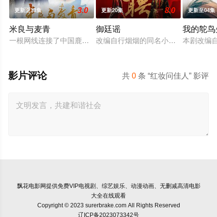
3.0
8.0
更新至13集
更新20集
更新至04集
米良与麦青
御廷谣
我的鸵鸟
一根网线连接了中国鹿鸣村和英国牛津，麦香通过视频向米良宣
改编自行烟烟的同名小说。孟廷辉，
本剧改编
影片评论
共
0
条 “红妆问佳人” 影评
飘花电影网
提供免费VIP电视剧、综艺娱乐、动漫动画、无删减高清电影
大全在线观看
Copyright © 2023 surerbrake.com All Rights Reserved
辽ICP备2023073342号