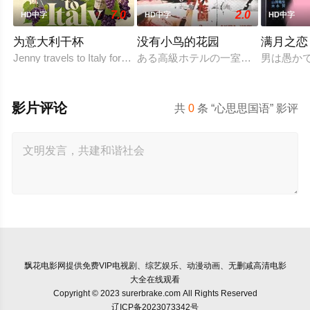
7.0
2.0
HD中字
HD中字
HD中字
为意大利干杯
没有小鸟的花园
满月之恋
Jenny travels to Italy for a special bottle of wine for her sister&#
ある高級ホテルの一室に3組のカッ
男は愚か
影片评论
共
0
条 “心思思国语” 影评
飘花电影网
提供免费VIP电视剧、综艺娱乐、动漫动画、无删减高清电影
大全在线观看
Copyright © 2023 surerbrake.com All Rights Reserved
辽ICP备2023073342号