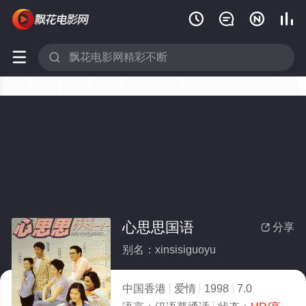






心思思国语
分享

别名：xinsisiguoyu
中国香港
爱情
1998
7.0