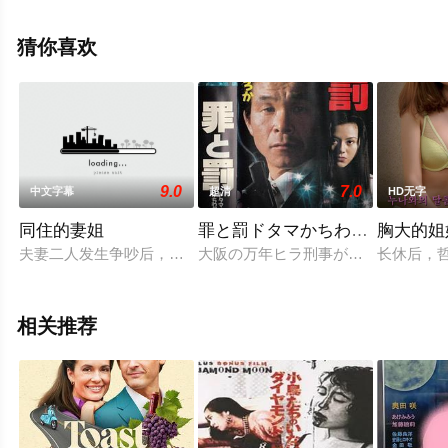
电影大全就上飘花影院，更多相关信息可移步至豆瓣电
影、电视猫或剧情网等平台了解。
猜你喜欢
9.0
7.0
中文字幕
超清
HD无字
同住的妻姐
罪と罰ドタマかちわったろかの
胸大的姐
夫妻二人发生争吵后，真也的妻子回娘家了。家里顿时一片混乱
大阪の万年ヒラ刑事が東京に来てデ
长休后，哲
相关推荐