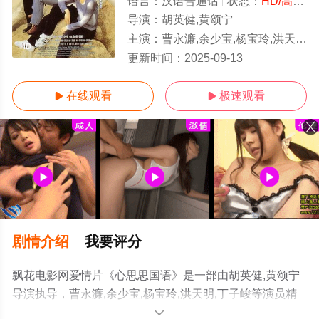
语言：
汉语普通话
状态：
HD/高清
-
导演：
胡英健,黄颂宁
主演：
曹永濂,余少宝,杨宝玲,洪天明,丁子峻
HD
更新时间：
2025-09-13
在线观看
极速观看


剧情介绍
我要评分
飘花电影网爱情片《心思思国语》是一部由胡英健,黄颂宁
导演执导，曹永濂,余少宝,杨宝玲,洪天明,丁子峻等演员精
彩演绎的中国香港电影，手机免费观看高清未删减完整版
