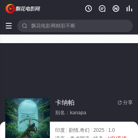






卡纳帕
分享

别名：kanapa
印度
剧情,奇幻
2025
1.0