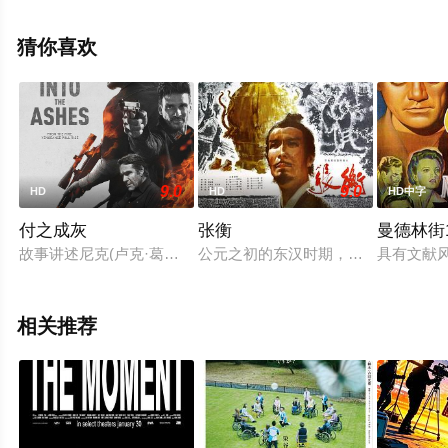
尔,Mohan,Babu,R.,Sarathkumar,Aishwariyaa,Bhaskaran,
卡加·艾嘉,Arpit,Ranka等演员精彩演绎的印度电影，手机免
猜你喜欢
费观看高清未删减完整版电影大全就上飘花影院，更多相
关信息可移步至豆瓣电影、电视猫或剧情网等平台了解。
9.0
9.0
HD
HD
HD中字
付之成灰
张衡
曼德林街
故事讲述尼克(卢克·葛莱姆斯饰)刚刚出狱，他不得不和岳父(罗伯
公元之初的东汉时期，出身大姓世家
具有文献
相关推荐