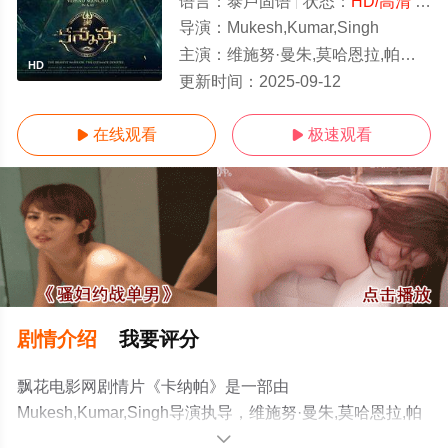
语言：
泰卢固语
状态：
HD/高清
- 免费在线观看
导演：
Mukesh,Kumar,Singh
主演：
维施努·曼朱,莫哈恩拉,帕拉巴斯,阿克谢·库玛尔,Mohan,Babu,R.,Sarathkumar,Aishwariyaa,Bhas
HD
更新时间：
2025-09-12
在线观看
极速观看


剧情介绍
我要评分
飘花电影网剧情片《卡纳帕》是一部由
Mukesh,Kumar,Singh导演执导，维施努·曼朱,莫哈恩拉,帕
拉巴斯,阿克谢·库玛
