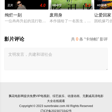
4.0
5.0
正片
HD中字
HD国语
绚烂一刻
废用身
让爱回家
一位冉冉升起的流行歌手在为她的巡回演唱会首秀做准备的同时
本作描绘了一名医生，因一种围绕“废
因机缘巧
影片评论
共
0
条 “卡纳帕” 影评
飘花电影网
提供免费VIP电视剧、综艺娱乐、动漫动画、无删减高清电影
大全在线观看
Copyright © 2023 surerbrake.com All Rights Reserved
辽ICP备2023073342号