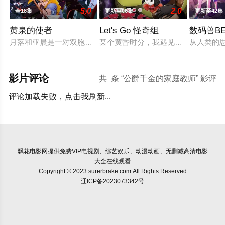
5.0
2.0
全18集
更新至06集
更新至42集
黄泉的使者
Let's Go 怪奇组
数码兽BE
月落和亚晨是一对双胞胎兄妹，他们在一个与世隔绝的深山小村落
某个黄昏时分，我遇见了专门恐吓人类
从人类的
影片评论
共
条 “公爵千金的家庭教师” 影评
评论加载失败，点击我刷新...
飘花电影网
提供免费VIP电视剧、综艺娱乐、动漫动画、无删减高清电影
大全在线观看
Copyright © 2023 surerbrake.com All Rights Reserved
辽ICP备2023073342号