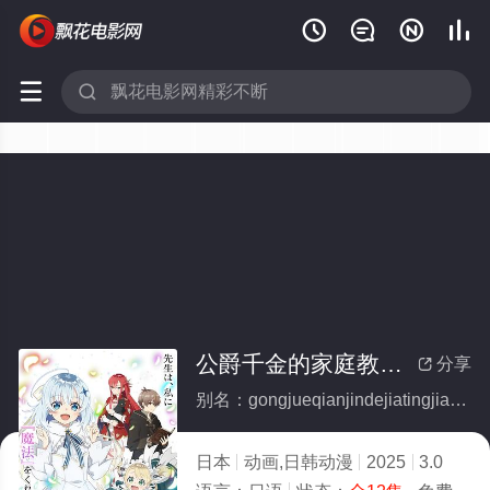






公爵千金的家庭教师(全集)
分享

别名：gongjueqianjindejiatingjiaoshi
日本
动画,日韩动漫
2025
3.0