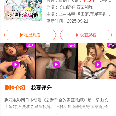
语言：
日语
状态：
全12集
- 免费在线观看
导演：
长山延好,石栗和弥
主演：
上村祐翔,泽田姬,守屋亨香,长谷川育美,冈咲美保,水濑祈,前岛亚美,花泽香菜
全12集/全集
更新时间：
2025-09-21
在线观看
极速观看


剧情介绍
我要评分
飘花电影网日本动漫《公爵千金的家庭教师》是一部由长
山延好,石栗和弥导演执导，上村祐翔,泽田姬,守屋亨香,长
谷川育美,冈咲美保,水濑祈,前岛亚美,花泽香菜等演员精彩
