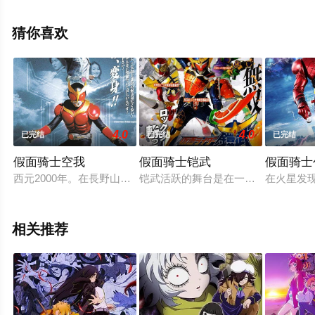
演绎的日本动漫，大结局剧情已揭晓（全12集），手机免
费观看高清未删减完整版动漫全集就上飘花影院，更多相
猜你喜欢
关信息可移步至豆瓣动漫、电视猫或剧情网等平台了解。
4.0
4.0
已完结
已完结
已完结
假面骑士空我
假面骑士铠武
假面骑士
西元2000年。在長野山中的九郎岳，正在進行某座神秘遺跡的
铠武活跃的舞台是在一个新兴都市。
在火星发
相关推荐