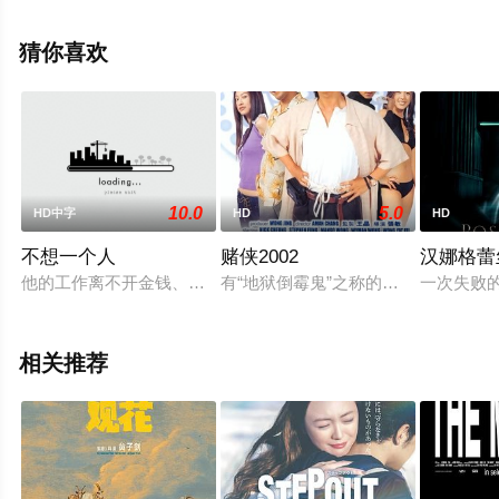
完整版电影大全就上飘花影院，更多相关信息可移步至豆
瓣电影、电视猫或剧情网等平台了解。
猜你喜欢
10.0
5.0
HD中字
HD
HD
不想一个人
赌侠2002
汉娜格蕾
他的工作离不开金钱、欲望与凶险，她则是富商的秘密情人，富
有“地狱倒霉鬼”之称的李加乘出生二
一次失败
相关推荐