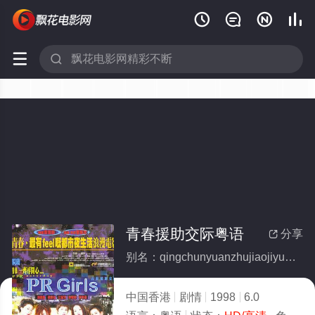






青春援助交际粤语
分享

别名：qingchunyuanzhujiaojiyueyu
中国香港
剧情
1998
6.0