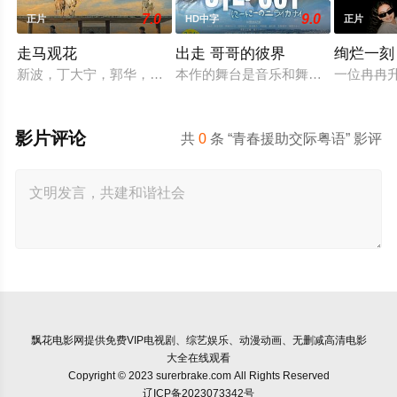
7.0
9.0
正片
HD中字
正片
走马观花
出走 哥哥的彼界
绚烂一刻
新波，丁大宁，郭华，程一木他们毕业于同一所大学。他们和很
本作的舞台是音乐和舞蹈融入生活的
一位冉冉
影片评论
共
0
条 “青春援助交际粤语” 影评
飘花电影网
提供免费VIP电视剧、综艺娱乐、动漫动画、无删减高清电影
大全在线观看
Copyright © 2023 surerbrake.com All Rights Reserved
辽ICP备2023073342号