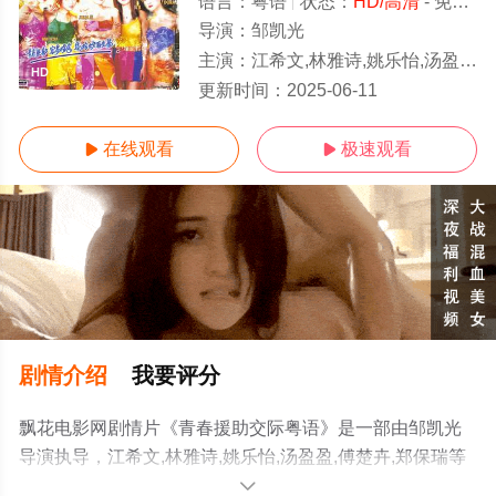
语言：
粤语
状态：
HD/高清
- 免费在线观看
导演：
邹凯光
主演：
江希文,林雅诗,姚乐怡,汤盈盈,傅楚卉,郑保瑞
HD
更新时间：
2025-06-11
在线观看
极速观看


剧情介绍
我要评分
飘花电影网剧情片《青春援助交际粤语》是一部由邹凯光
导演执导，江希文,林雅诗,姚乐怡,汤盈盈,傅楚卉,郑保瑞等
演员精彩演绎的中国香港电影，手机免费观看高清未删减
