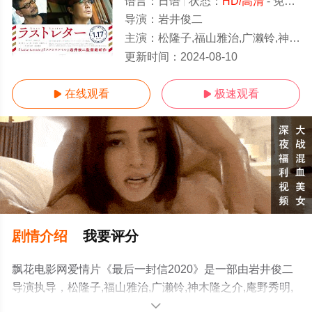
语言：
日语
状态：
HD/高清
- 免费在线观看
导演：
岩井俊二
主演：
松隆子,福山雅治,广濑铃,神木隆之介,庵野秀明,森七菜,水越惠子,中山美穗,丰川悦司
HD
更新时间：
2024-08-10
在线观看
极速观看


剧情介绍
我要评分
飘花电影网爱情片《最后一封信2020》是一部由岩井俊二
导演执导，松隆子,福山雅治,广濑铃,神木隆之介,庵野秀明,
森七菜,水越惠子,中山美穗,丰川悦司等演员精彩演绎的日本
