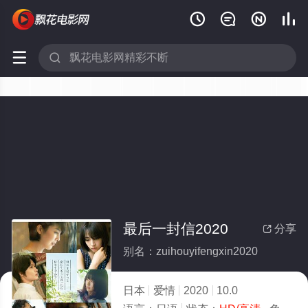






最后一封信2020
分享

别名：zuihouyifengxin2020
日本
爱情
2020
10.0