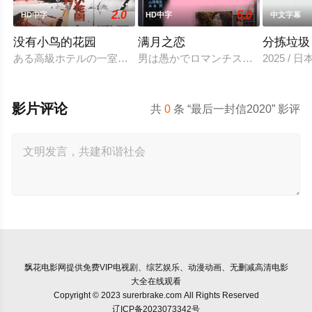
2.0
5.0
HD中字
HD中字
中文字幕
没有小鸟的花园
满月之恋
分拣垃圾
ある高級ホテルの一室に3組のカップルが集まった。そこで彼
男は愚かでロマンチスト、女はしたた
2025 / 
影片评论
共
0
条 “最后一封信2020” 影评
飘花电影网
提供免费VIP电视剧、综艺娱乐、动漫动画、无删减高清电影
大全在线观看
Copyright © 2023 surerbrake.com All Rights Reserved
辽ICP备2023073342号