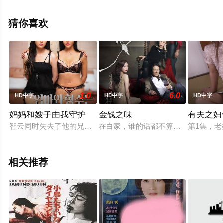
电影，手机免费观看高清未删减完整版电影大全就上飘花
影院，更多相关信息可移步至豆瓣电影、电视猫或剧情网
猜你喜欢
等平台了解。
1.0
6.0
HD中字
HD中字
HD中字
妈妈和嫂子由我守护
金钱之味
有夫之妇
智云同时失去了他的兄弟和父亲，他们对他来说是一切。智云回
在白家，谁的话都不算数，唯有金钱
第1集，
相关推荐