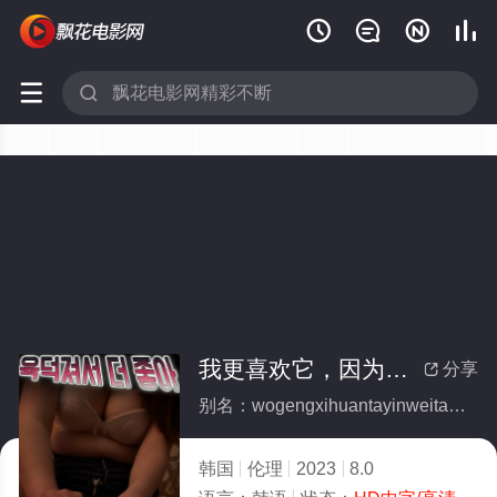






我更喜欢它，因为它有肉
分享

别名：wogengxihuantayinweitayourou
韩国
伦理
2023
8.0