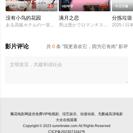
2.0
5.0
HD中字
HD中字
中文字幕
没有小鸟的花园
满月之恋
分拣垃圾
ある高級ホテルの一室に3組のカップルが集まった。そこで彼
男は愚かでロマンチスト、女はしたた
2025 / 
影片评论
共
0
条 “我更喜欢它，因为它有肉” 影评
飘花电影网
提供免费VIP电视剧、综艺娱乐、动漫动画、无删减高清电影
大全在线观看
Copyright © 2023 surerbrake.com All Rights Reserved
辽ICP备2023073342号