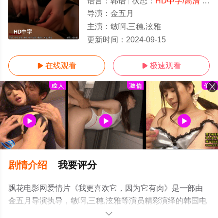
语言：
韩语
状态：
HD中字/高清
- 免费在线观看
导演：
金五月
主演：
敏啊,三穗,泫雅
HD中字
更新时间：
2024-09-15
在线观看
极速观看


剧情介绍
我要评分
飘花电影网爱情片《我更喜欢它，因为它有肉》是一部由
金五月导演执导，敏啊,三穗,泫雅等演员精彩演绎的韩国电
影，手机免费观看高清未删减完整版电影大全就上飘花影
