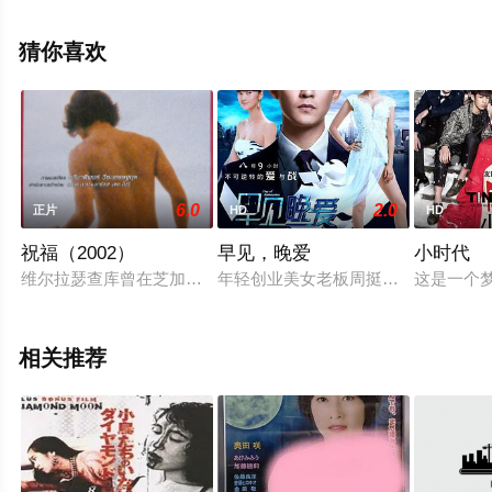
院，更多相关信息可移步至豆瓣电影、电视猫或剧情网等
平台了解。
猜你喜欢
6.0
2.0
正片
HD
HD
祝福（2002）
早见，晚爱
小时代
维尔拉瑟查库曾在芝加哥艺术学院进修电影专业，他从泰国的电
年轻创业美女老板周挺带领三姐妹与
这是一个
相关推荐