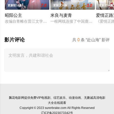
7.0
3.0
更新至18集
更新至13集
更新至04集
昭阳公主
米良与麦青
爱情正路
改编自青帷在晋江文学城的小说《平阳公主》。
一根网线连接了中国鹿鸣村和英国牛
《爱情正
影片评论
共
0
条 “赴山海” 影评
飘花电影网
提供免费VIP电视剧、综艺娱乐、动漫动画、无删减高清电影
大全在线观看
Copyright © 2023 surerbrake.com All Rights Reserved
辽ICP备2023073342号