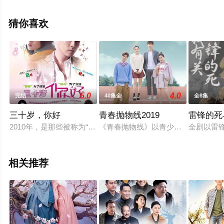
剧，大结局剧情已揭晓（全40集），手机免费观看高清未
删减完整版电视剧全集就上飘花影院，更多相关信息可移
猜你喜欢
步至豆瓣电视剧、电视猫或剧情网等平台了解。
5.0
4.0
完结
40集全
全8集
三十岁，你好
青春抛物线2019
雷锋的死
2010年，是那些被称为“温室的花朵”、“小太阳”的80后整体
《青春抛物线》以青少年排球竞技为
全剧以雷
相关推荐