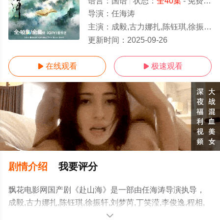
语言：
国语
状态：
全40集
- 免费在线观看
导演：
任海涛
主演：
成毅,古力娜扎,陈钰琪,徐振轩,刘梦芮,丁笑滢,李俊逸,程相,张晓晨,杨丽菁,秋风,陈熹熹,
全40集/全集
更新时间：
2025-09-26
在线观看
极速观看


剧情介绍
我要评分
飘花电影网国产剧《赴山海》是一部由任海涛导演执导，
成毅,古力娜扎,陈钰琪,徐振轩,刘梦芮,丁笑滢,李俊逸,程相,
张晓晨,杨丽菁,秋风,陈熹熹,等演员精彩演绎的大陆电视
