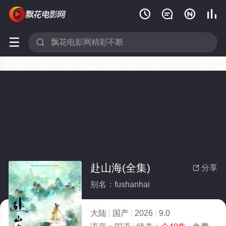






赴山海(全集)
分享

别名：fushanhai
大陆
国产
2026
9.0