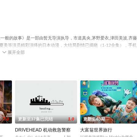
一般的故事》是一部由暂无导演执导，市道真央,茅野爱衣,津田美波,齐
日冈夏美等演员精彩演绎的日本动漫，大结局剧情已揭晓（1-12全集），手
展开全部
信息可移步至豆瓣动漫、电视猫或剧情网等平台了解。

7.0
更新至37集已完结
1.0
更新至03期
9.
DRIVEHEAD 机动救急警察
大富翁世界旅行