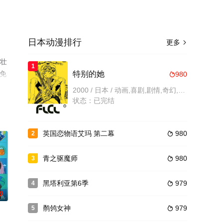
日本动漫排行
更多

藤壮
1
机免
特别的她
980

2000 / 日本 / 动画,喜剧,剧情,奇幻,科幻,日本动漫
状态：已完结
英国恋物语艾玛 第二幕
980
2

青之驱魔师
980
3

黑塔利亚第6季
979
4

0
鹡鸰女神
979
5
