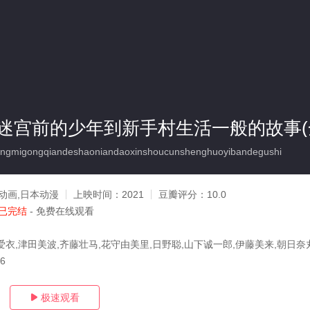
迷宫前的少年到新手村生活一般的故事(
gmigongqiandeshaoniandaoxinshoucunshenghuoyibandegushi
动画,日本动漫
上映时间：
2021
豆瓣评分：
10.0
已完结
- 免费在线观看
爱衣,津田美波,齐藤壮马,花守由美里,日野聪,山下诚一郎,伊藤美来,朝日奈
26
极速观看
