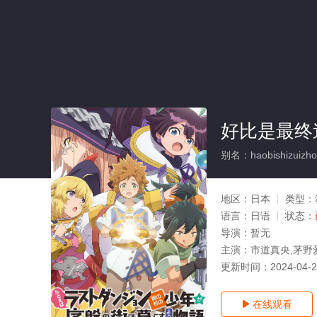
好比是最终
别名：haobishizuizhon
地区：
日本
类型：
语言：
日语
状态：
导演：
暂无
主演：
市道真央,茅野
更新时间：
2024-04-
在线观看
