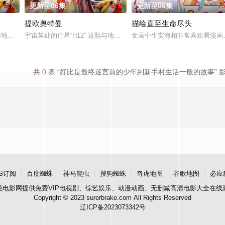
6.0
更新至06集
2.0
更新至06集
7.
提欧奥特曼
描绘直至生命尽头
这颗与地球极其相似的星球，某日遭到了来自外星的宇宙怪兽袭击 在星球崩毁、
宇宙某处的行星“H12” 这颗与地球极其相似的星球，某日遭到了来
女高中生安海相非常喜欢看漫画
玩家少年亚莲。没有攻略本，没有论坛。连练级都是赌上性命——面对如此绝望
共
0
条 “好比是最终迷宫前的少年到新手村生活一般的故事” 
S订阅
百度蜘蛛
神马爬虫
搜狗蜘蛛
奇虎地图
谷歌地图
必应
花电影网
提供免费VIP电视剧、综艺娱乐、动漫动画、无删减高清电影大全在线
Copyright © 2023 surerbrake.com All Rights Reserved
辽ICP备2023073342号