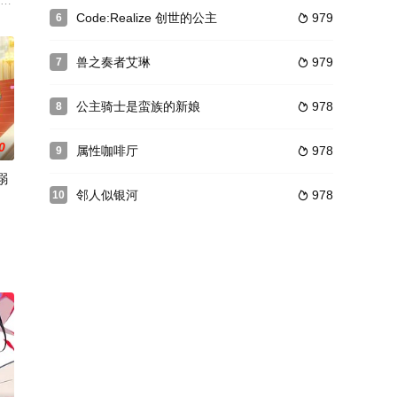
家第一
や事故に対応するために、政府が人命救助を主な目的として新たに作った組織
e为概念，掷骰子绕地球一圈的旅行内容。旅行创作者在每个旅行目的地拍摄内容，太
Code:Realize 创世的公主
979
6

兽之奏者艾琳
979
7

公主骑士是蛮族的新娘
978
8

0
属性咖啡厅
978
9

溺
邻人似银河
978
10

二不开心少女·西山芹奈、由于热心而爱唠
祭典·通称SSS的开场演出。然而其选拔演唱会却在突然现身的Ragin
使唤的贫穷男爵家次女——玛丽。即便如此，她依然保持着纯真善良的本性，