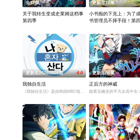
全17集
2.0
更新至16集
关于我转生变成史莱姆这档事
小书痴的下克上：为了
第四季
书管理员不择手段！第
举办开国祭并与各国缔结邦交的魔国联邦，开始朝着实现人类与
在现代日本生活的“本须丽
更新至20260808期
4.0
更新至06集
我独自生活
正后方的神威
《我独自生活》是由韩国MBC电视台新年播放的特辑《男人的独居时
能看见幽灵的平凡女高中生