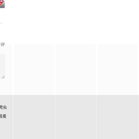
0
走向灭亡之际，一名外星人独自逃往了地球
自外星的宇宙怪兽袭击 在星球崩毁、走向灭亡之际，一名外星人独自逃往了地球
，尤其是 ☆野0 的《机器太与狸太》。国文老师手岛斥责她是浪费生命、声称
的环境，
影评
爬虫
观看