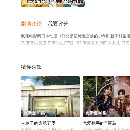
1-12全集/大结局
剧情介绍
我要评分
飘花电影网日本动漫《好比是最终迷宫前的少年到新手村生活
马,花守由美里,日野聪,山下诚一郎,伊藤美来,朝日奈丸佳,
费观看高清未删减完整版动漫全集就上飘花影院，更多相关
猜你喜欢
更新至10集
1.0
更新至08集
带轮子的家第五季
恋爱捕手in巴厘岛