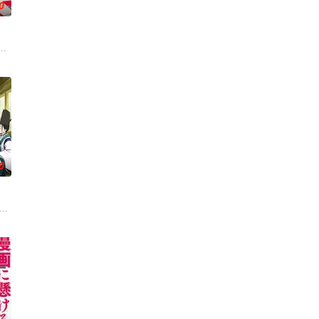
0
灾厄“内尔伽勒”夺走了她故乡希尔弗兰的一切，她在绝望的尽头，抵达了戈尔
繁荣的魔国
样的念想的她，意识到的时候，已经拥有了异
0
拥有压倒性灵力的神威，除灵方式却是前所未
四个弟弟，令她大为震惊！虽然她全力想与新家人打好关系，但长男·源的态
本奠定基石的镰仓幕府，因其所信任的幕臣——足利尊氏的谋反而宣告灭亡。 失