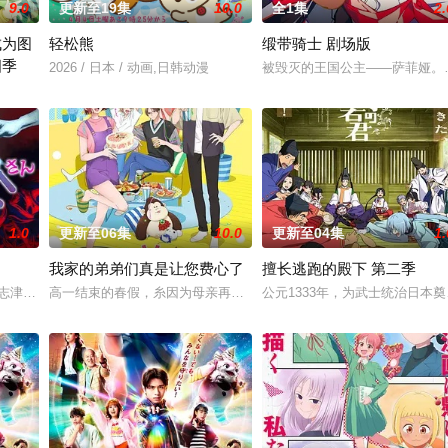
9.0
更新至19集
10.0
全1集
2.
成为图
轻松熊
缎带骑士 剧场版
四季
2026 / 日本 / 动画,日韩动漫
被毁灭的王国公主——萨菲娅。
魔物能够共同生活的世界「人魔共荣圈」迈进。跨越种族之间的隔阂，携手走向
乃”，在决定就职于自己所心愿的图书馆的那天去世了。想去读更多的书，抱着这
1.0
更新至06集
10.0
更新至04集
1.
我家的弟弟们真是让您费心了
擅长逃跑的殿下 第二季
代》改名进行播出的，于2013年3月22日首播。
·志津香，利用容易吸引幽灵的特殊体质，从旁协助知名灵能力者·神威除灵。 
高一结束的春假，糸因为母亲再婚而搬家。但让她没想到的是，竟多了
公元1333年，为武士统治日