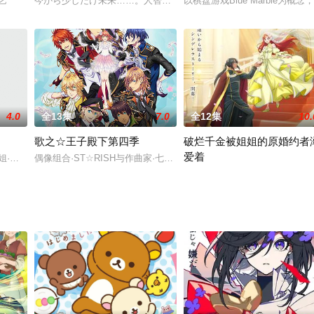
度过四季的“带轮子的家”这次越过大海去海外去新的冒险吧~大海对面有轮子的
综艺
今から少しだけ未来……。人智を超えた災害、複雑多様化する犯罪
以棋盘游戏Blue Marbl
4.0
全13集
7.0
全12集
10.
歌之☆王子殿下第四季
破烂千金被姐姐的原婚约者
爱着
国的第一场料理选秀中展开激烈的料理阶级战争。“白勺”明星厨师们和为成为大
姐·西川叶子、腹黑委员长·叶山照，这样的好朋友三人组加上同班同学的万年老
偶像组合·ST☆RISH与作曲家·七海春歌当做共同目标的，国际性体育
身着破旧衣衫，被父母当作佣人