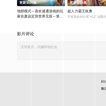
更新至06集
2.0
更新至06集
地狱模式～喜欢速通游戏的玩
超人力霸王狄奧
家在废设定异世界无双～第二
宇宙某处的行星“H12” 
季
在无名网络游戏的世界中，转生到最高难度“地狱模式”的前废人
影片评论
RS
飘