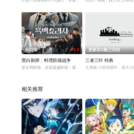
不是只去身体的平凡旅行，带着我的家去世界旅行！韩国全国各地
2022 / 韩国 / 真人秀,日韩
全12集
1.0
更新至3集已完结
黑白厨师：料理阶级战争
三者三叶 特典
是证明阶级，还是超越阶级！最好的100名厨师将在Netflix韩
大胃娘·小田切双叶、原大小
相关推荐