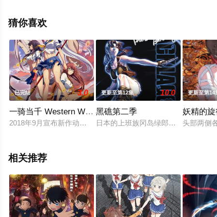
版动漫全集就上飘花影院，更多相关信息可移步至豆瓣动
漫、电视猫或剧情网等平台了解。
猜你喜欢
3.0
10.0
已完结
更新至第12集
更新至第14
一骑当千 Western Wolves
黑礁第二季
妖精的旋
2018年9月宣布新作动画制作决定，故事接续2015年版的OVA《一骑当千
日本的上班族冈岛绿郎在一次去东南亚
头部两侧
相关推荐