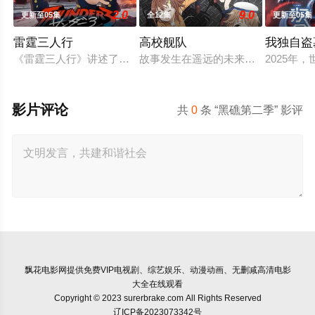
2.0
9.0
更新至05集
全12集
更新至05集
雷霆三人行
高校舰队
我独自盗
《雷霆三人行》讲述了三个青梅竹马的挚友拼命寻找失踪少女的
故事发生在遥远的未来，彼时，大陆
2025
影片评论
共
0
条 “黑礁第二季” 影评
飘花电影网
提供免费VIP电视剧、综艺娱乐、动漫动画、无删减高清电影
大全在线观看
Copyright © 2023 surerbrake.com All Rights Reserved
辽ICP备2023073342号