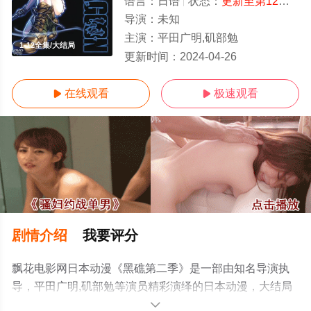
语言：
日语
状态：
更新至第12集
- 
导演：
未知
主演：
平田广明,矶部勉
1-12全集/大结局
更新时间：
2024-04-26
在线观看
极速观看


剧情介绍
我要评分
飘花电影网日本动漫《黑礁第二季》是一部由知名导演执
导，平田广明,矶部勉等演员精彩演绎的日本动漫，大结局
剧情已揭晓（1-12全集），手机免费观看高清未删减完整
