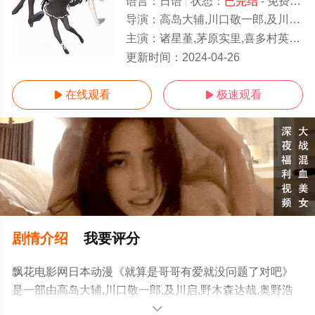
语言：
日语
状态：
已完结
- 免费在线观看
导演：
高岛大辅,川口敬一郎,及川启,野木森达哉,奥野浩行,德本善信,青柳宏宜
主演：
诸星堇,茅原实里,喜多村英梨,木户衣吹,逢坂良太,下田麻美,高本惠
1-12全集/大结局
更新时间：
2024-04-26
在线观看
极速观看


剧情介绍
我要评分
飘花电影网日本动漫《就算是哥哥有爱就没问题了对吧》
是一部由高岛大辅,川口敬一郎,及川启,野木森达哉,奥野浩
行,德本善信,青柳宏宜导演执导，诸星堇,茅原实里,喜多村
