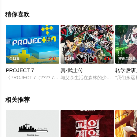
英梨,木户衣吹,逢坂良太,下田麻美,高本惠等演员精彩演绎
的日本动漫，大结局剧情已揭晓（1-12全集），手机免费
猜你喜欢
观看高清未删减完整版动漫全集就上飘花影院，更多相关
信息可移步至豆瓣动漫、电视猫或剧情网等平台了解。
2.0
4.0
全12集
全24集
更新至05集
PROJECT 7
真·武士传
转学后班
《PROJECT 7（???? 7）》是由Studio Slam和SLL制作的
与父亲生活在森林的少年铁剑，想成为
“我们永
相关推荐