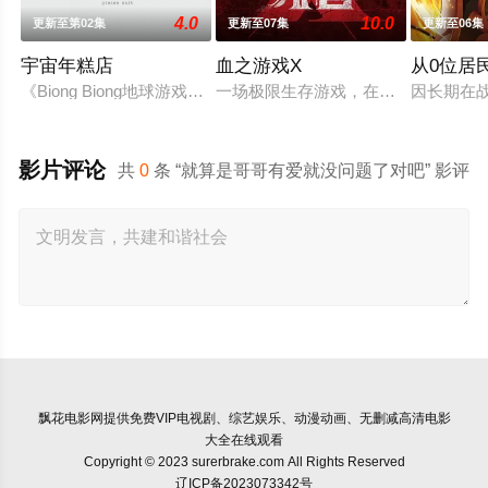
4.0
10.0
更新至第02集
更新至07集
更新至06集
宇宙年糕店
血之游戏X
从0位居
《Biong Biong地球游戏厅》衍生综艺
一场极限生存游戏，在脑力和体力最
因长期在
影片评论
共
0
条 “就算是哥哥有爱就没问题了对吧” 影评
飘花电影网
提供免费VIP电视剧、综艺娱乐、动漫动画、无删减高清电影
大全在线观看
Copyright © 2023 surerbrake.com All Rights Reserved
辽ICP备2023073342号