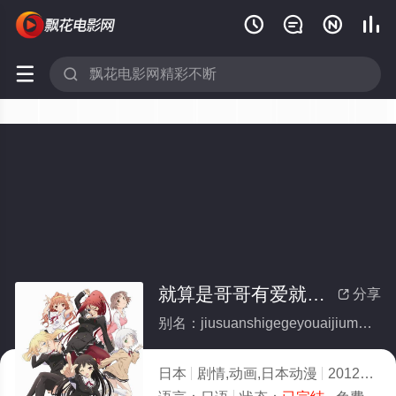






就算是哥哥有爱就没问题了对吧(全集)
分享

别名：jiusuanshigegeyouaijiumeiwentiliaoduiba
日本
剧情,动画,日本动漫
2012
6.0